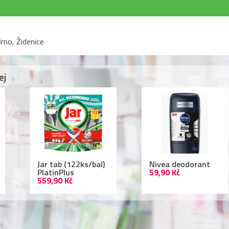
rno, Židenice
ej
r tab (122ks/bal)
Nivea deodorant
Lac
atinPlus
59,90 Kč
ml 
9,90 Kč
109