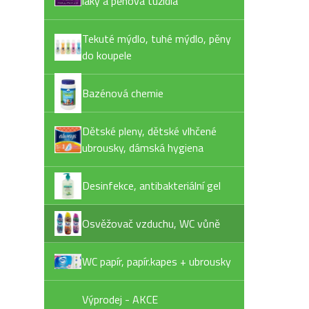
laky a pěnová tužidla
Tekuté mýdlo, tuhé mýdlo, pěny
do koupele
Bazénová chemie
Dětské pleny, dětské vlhčené
ubrousky, dámská hygiena
Desinfekce, antibakteriální gel
Osvěžovač vzduchu, WC vůně
WC papír, papír.kapes + ubrousky
Výprodej - AKCE