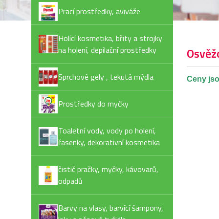
Prací prostředky, aviváže
Holící kosmetika, břity a strojky
na holení, depilační prostředky
Osvěž
Sprchové gely , tekutá mýdla
Ceny jso
Prostředky do myčky
Toaletní vody, vody po holení,
řasenky, dekorativní kosmetika
čistič pračky, myčky, kávovarů,
odpadů
Barvy na vlasy, barvící šampony,