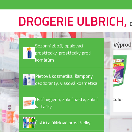
DROGERIE ULBRICH,
B
Výprod
Sezonní zboží, opalovací
prostředky, prostředky proti
komárům
Pleťová kosmetika, šampony,
deodoranty, vlasová kosmetika
Rexona Invisible Pure
Ariel kapsle
Ja
deostick
Ústí hygiena, zubní pasty, zubní
(72PD/bal) Color
Pl
44,90 Kč
479,90 Kč
55
kartáčky
Čistící a úklidové prostředky