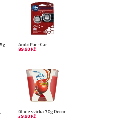
25g
Ambi Pur -Car
89,90 Kč
g
Glade svíčka 70g Decor
39,90 Kč