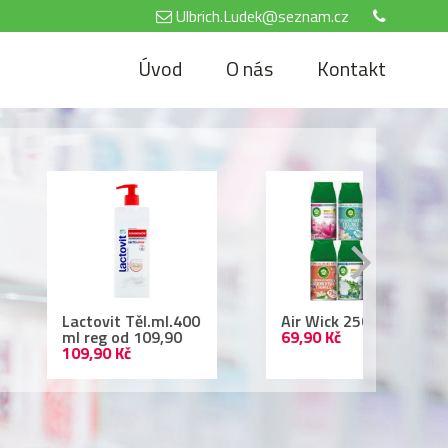
Ulbrich.Ludek@seznam.cz
Úvod
O nás
Kontakt
tovit Těl.ml.400
Air Wick 250ml
Nivea
reg od 109,90
69,90 Kč
500 
,90 Kč
69,90