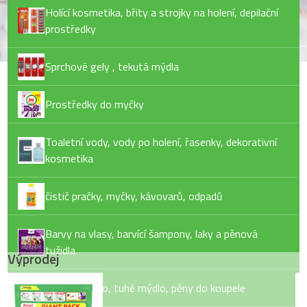
Holící kosmetika, břity a strojky na holení, depilační
prostředky
Sprchové gely , tekutá mýdla
Prostředky do myčky
Toaletní vody, vody po holení, řasenky, dekorativní
kosmetika
čistič pračky, myčky, kávovarů, odpadů
Barvy na vlasy, barvící šampony, laky a pěnová
tužidla
Výprodej
Tekuté mýdlo, tuhé mýdlo, pěny do koupele