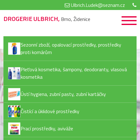
Ulbrich.Ludek@seznam.cz
DROGERIE ULBRICH,
Brno, Židenice
Sezonní zboží, opalovací prostředky, prostředky
proti komárům
Pleťová kosmetika, šampony, deodoranty, vlasová
kosmetika
Ústí hygiena, zubní pasty, zubní kartáčky
Čistící a úklidové prostředky
Prací prostředky, aviváže