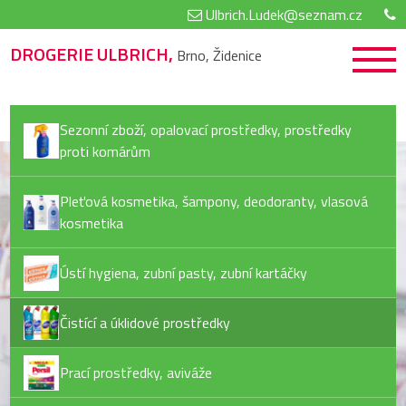
Ulbrich.Ludek@seznam.cz
DROGERIE ULBRICH,
Brno, Židenice
Sezonní zboží, opalovací prostředky, prostředky
proti komárům
Pleťová kosmetika, šampony, deodoranty, vlasová
kosmetika
Ústí hygiena, zubní pasty, zubní kartáčky
Čistící a úklidové prostředky
Prací prostředky, aviváže