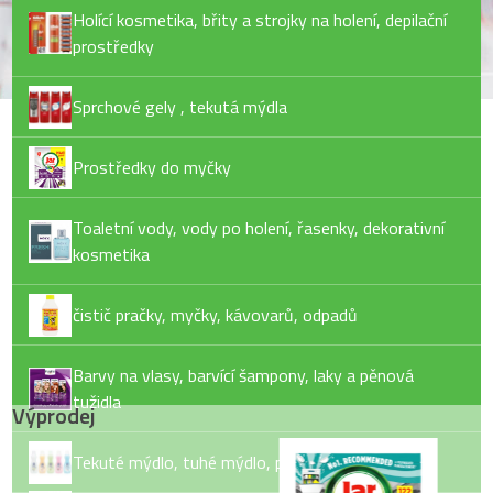
Holící kosmetika, břity a strojky na holení, depilační
prostředky
Sprchové gely , tekutá mýdla
Prostředky do myčky
Toaletní vody, vody po holení, řasenky, dekorativní
kosmetika
čistič pračky, myčky, kávovarů, odpadů
Barvy na vlasy, barvící šampony, laky a pěnová
tužidla
Výprodej
Tekuté mýdlo, tuhé mýdlo, pěny do koupele