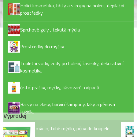
Holící kosmetika, břity a strojky na holení, depilační
prostředky
Sprchové gely , tekutá mýdla
Prostředky do myčky
Toaletní vody, vody po holení, řasenky, dekorativní
kosmetika
čistič pračky, myčky, kávovarů, odpadů
Barvy na vlasy, barvící šampony, laky a pěnová
tužidla
Výprodej
Tekuté mýdlo, tuhé mýdlo, pěny do koupele