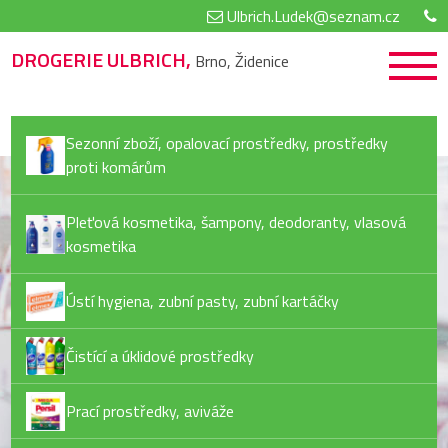
Ulbrich.Ludek@seznam.cz
DROGERIE ULBRICH,
Brno, Židenice
Sezonní zboží, opalovací prostředky, prostředky
proti komárům
Pleťová kosmetika, šampony, deodoranty, vlasová
kosmetika
Ústí hygiena, zubní pasty, zubní kartáčky
Čistící a úklidové prostředky
Prací prostředky, aviváže