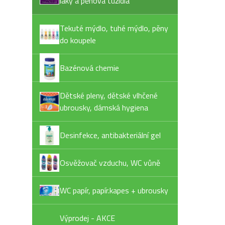
laky a pěnová tužidla
Tekuté mýdlo, tuhé mýdlo, pěny
do koupele
Bazénová chemie
Dětské pleny, dětské vlhčené
ubrousky, dámská hygiena
Desinfekce, antibakteriální gel
Osvěžovač vzduchu, WC vůně
WC papír, papír.kapes + ubrousky
Výprodej - AKCE