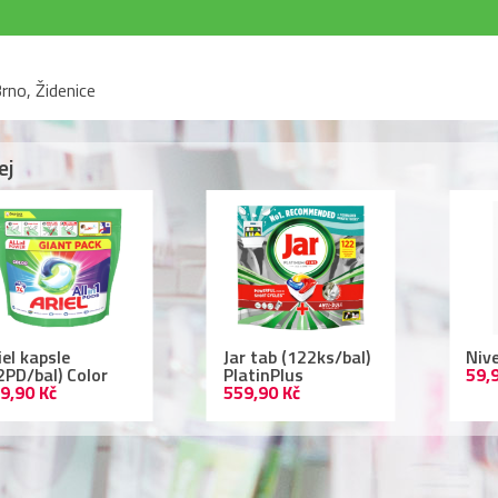
rno, Židenice
ej
r tab (122ks/bal)
Nivea deodorant
Lac
atinPlus
59,90 Kč
ml 
9,90 Kč
109