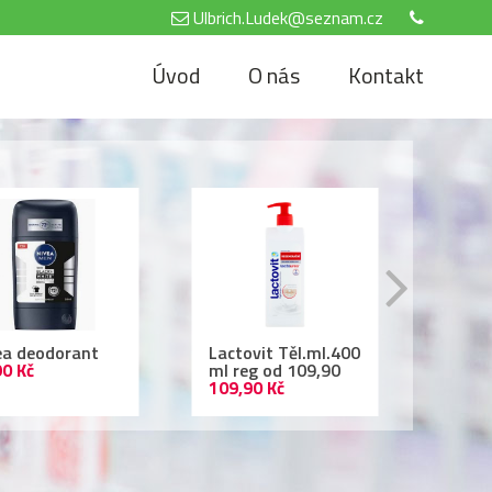
Ulbrich.Ludek@seznam.cz
Úvod
O nás
Kontakt
tovit Těl.ml.400
Air Wick 250ml
Nivea
reg od 109,90
69,90 Kč
500 
,90 Kč
69,90