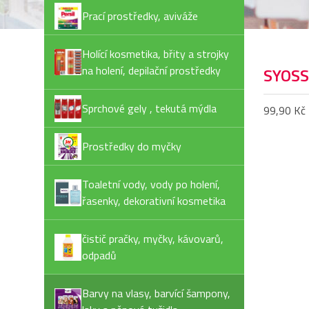
Prací prostředky, aviváže
Holící kosmetika, břity a strojky
na holení, depilační prostředky
SYOSS
Sprchové gely , tekutá mýdla
99,90 Kč
Prostředky do myčky
Toaletní vody, vody po holení,
řasenky, dekorativní kosmetika
čistič pračky, myčky, kávovarů,
odpadů
Barvy na vlasy, barvící šampony,