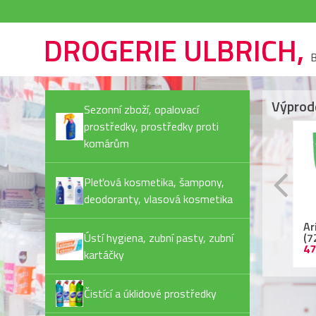
DROGERIE ULBRICH,
B
Výprod
Sezonní zboží, opalovací
prostředky, prostředky proti
komárům
Pleťová kosmetika, šampony,
deodoranty, vlasová kosmetika
Rexona Invisible Pure
Ariel kapsle
Ja
deostick
Ústí hygiena, zubní pasty, zubní
(72PD/bal) Color
Pl
44,90 Kč
479,90 Kč
55
kartáčky
Čistící a úklidové prostředky