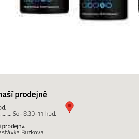
naší prodejně
od.
........ So- 8.30-11 hod.
 prodejny.
 zastávka Buzkova