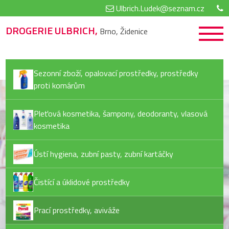
Ulbrich.Ludek@seznam.cz
DROGERIE ULBRICH,
Brno, Židenice
Sezonní zboží, opalovací prostředky, prostředky
proti komárům
Pleťová kosmetika, šampony, deodoranty, vlasová
kosmetika
Ústí hygiena, zubní pasty, zubní kartáčky
Čistící a úklidové prostředky
Prací prostředky, aviváže