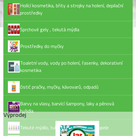
Holící kosmetika, břity a strojky na holení, depilační
prostředky
Sprchové gely , tekutá mýdla
Prostředky do myčky
Toaletní vody, vody po holení, řasenky, dekorativní
kosmetika
čistič pračky, myčky, kávovarů, odpadů
Barvy na vlasy, barvící šampony, laky a pěnová
tužidla
Výprodej
Tekuté mýdlo, tuhé mýdlo, pěny do koupele