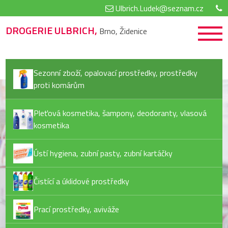
Ulbrich.Ludek@seznam.cz
DROGERIE ULBRICH,
Brno, Židenice
Sezonní zboží, opalovací prostředky, prostředky
proti komárům
Pleťová kosmetika, šampony, deodoranty, vlasová
kosmetika
Ústí hygiena, zubní pasty, zubní kartáčky
Čistící a úklidové prostředky
Prací prostředky, aviváže