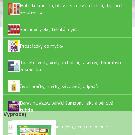
Holící kosmetika, břity a strojky na holení, depilační
prostředky
Sprchové gely , tekutá mýdla
Prostředky do myčky
Toaletní vody, vody po holení, řasenky, dekorativní
kosmetika
čistič pračky, myčky, kávovarů, odpadů
Barvy na vlasy, barvící šampony, laky a pěnová
tužidla
Výprodej
Tekuté mýdlo, tuhé mýdlo, pěny do koupele