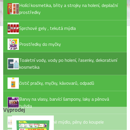
Holící kosmetika, břity a strojky na holení, depilační
prostředky
Sprchové gely , tekutá mýdla
Prostředky do myčky
Toaletní vody, vody po holení, řasenky, dekorativní
kosmetika
čistič pračky, myčky, kávovarů, odpadů
Barvy na vlasy, barvící šampony, laky a pěnová
tužidla
Výprodej
Tekuté mýdlo, tuhé mýdlo, pěny do koupele