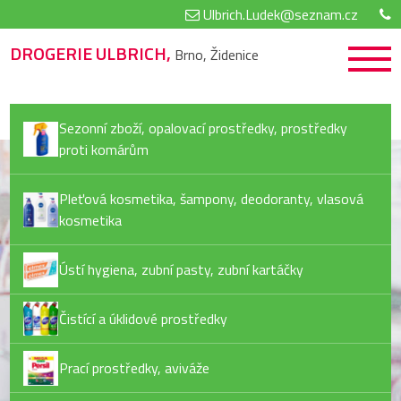
Ulbrich.Ludek@seznam.cz
DROGERIE ULBRICH,
Brno, Židenice
Sezonní zboží, opalovací prostředky, prostředky
proti komárům
Pleťová kosmetika, šampony, deodoranty, vlasová
kosmetika
Ústí hygiena, zubní pasty, zubní kartáčky
Čistící a úklidové prostředky
Prací prostředky, aviváže