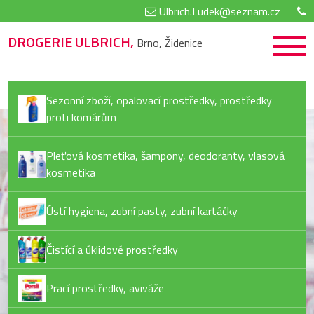
Ulbrich.Ludek@seznam.cz
DROGERIE ULBRICH,
Brno, Židenice
Sezonní zboží, opalovací prostředky, prostředky
proti komárům
Pleťová kosmetika, šampony, deodoranty, vlasová
kosmetika
Ústí hygiena, zubní pasty, zubní kartáčky
Čistící a úklidové prostředky
Prací prostředky, aviváže