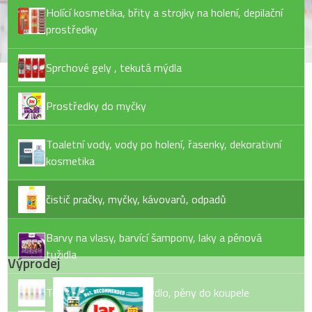
Holící kosmetika, břity a strojky na holení, depilační
prostředky
Sprchové gely , tekutá mýdla
Prostředky do myčky
Toaletní vody, vody po holení, řasenky, dekorativní
kosmetika
čistič pračky, myčky, kávovarů, odpadů
Barvy na vlasy, barvící šampony, laky a pěnová
tužidla
Výprodej
Tekuté mýdlo, tuhé mýdlo, pěny do koupele