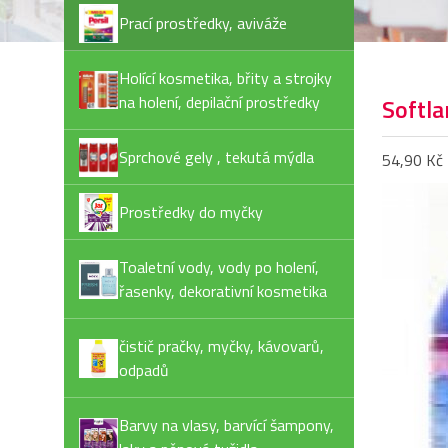
Prací prostředky, aviváže
Holící kosmetika, břity a strojky
na holení, depilační prostředky
Softla
Sprchové gely , tekutá mýdla
54,90 Kč
Prostředky do myčky
Toaletní vody, vody po holení,
řasenky, dekorativní kosmetika
čistič pračky, myčky, kávovarů,
odpadů
Barvy na vlasy, barvící šampony,