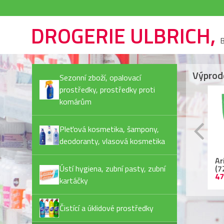
DROGERIE ULBRICH,
B
Výprod
Sezonní zboží, opalovací
prostředky, prostředky proti
komárům
Pleťová kosmetika, šampony,
deodoranty, vlasová kosmetika
Rexona Invisible Pure
Ariel kapsle
Ja
deostick
Ústí hygiena, zubní pasty, zubní
(72PD/bal) Color
Pl
44,90 Kč
479,90 Kč
55
kartáčky
Čistící a úklidové prostředky