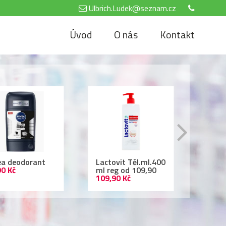
Ulbrich.Ludek@seznam.cz
Úvod
O nás
Kontakt
tovit Těl.ml.400
Air Wick 250ml
Nivea
reg od 109,90
69,90 Kč
500 
,90 Kč
69,90