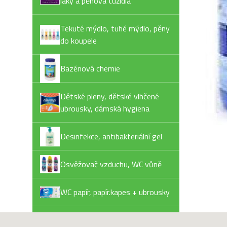
laky a pěnová tužidla
Tekuté mýdlo, tuhé mýdlo, pěny
do koupele
Bazénová chemie
Dětské pleny, dětské vlhčené
ubrousky, dámská hygiena
Desinfekce, antibakteriální gel
Osvěžovač vzduchu, WC vůně
WC papír, papír.kapes + ubrousky
Výprodej - AKCE