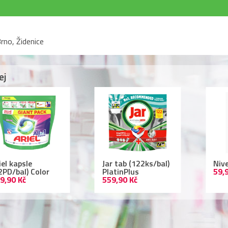
rno, Židenice
ej
r tab (122ks/bal)
Nivea deodorant
Lac
atinPlus
59,90 Kč
ml 
9,90 Kč
109