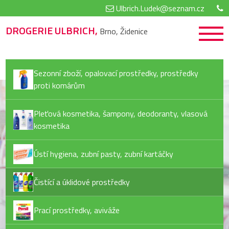
Ulbrich.Ludek@seznam.cz
DROGERIE ULBRICH,
Brno, Židenice
Sezonní zboží, opalovací prostředky, prostředky
proti komárům
Pleťová kosmetika, šampony, deodoranty, vlasová
kosmetika
Ústí hygiena, zubní pasty, zubní kartáčky
Čistící a úklidové prostředky
Prací prostředky, aviváže