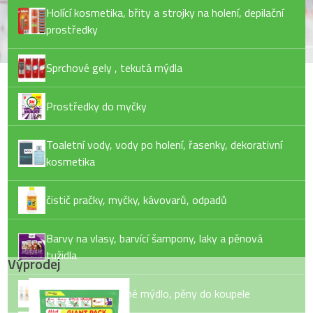
Holící kosmetika, břity a strojky na holení, depilační
prostředky
Sprchové gely , tekutá mýdla
Prostředky do myčky
Toaletní vody, vody po holení, řasenky, dekorativní
kosmetika
čistič pračky, myčky, kávovarů, odpadů
Barvy na vlasy, barvící šampony, laky a pěnová
tužidla
Výprodej
Tekuté mýdlo, tuhé mýdlo, pěny do koupele