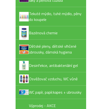
laky a pěnová tužidla
Tekuté mýdlo, tuhé mýdlo, pěny
do koupele
Bazénová chemie
Dětské pleny, dětské vlhčené
ubrousky, dámská hygiena
Desinfekce, antibakteriální gel
Osvěžovač vzduchu, WC vůně
WC papír, papír.kapes + ubrousky
Výprodej - AKCE