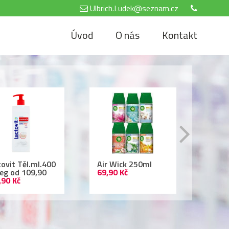
Ulbrich.Ludek@seznam.cz
Úvod
O nás
Kontakt
tovit Těl.ml.400
Air Wick 250ml
Nivea
reg od 109,90
69,90 Kč
500 
,90 Kč
69,90