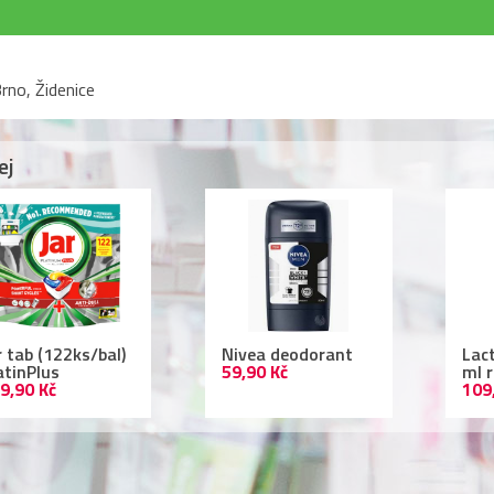
rno, Židenice
ej
r tab (122ks/bal)
Nivea deodorant
Lac
atinPlus
59,90 Kč
ml 
9,90 Kč
109