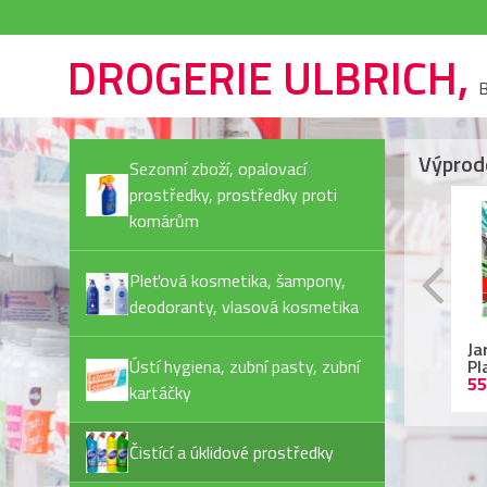
DROGERIE ULBRICH,
B
Výprod
Sezonní zboží, opalovací
prostředky, prostředky proti
komárům
Pleťová kosmetika, šampony,
deodoranty, vlasová kosmetika
Rexona Invisible Pure
Ariel kapsle
Ja
deostick
Ústí hygiena, zubní pasty, zubní
(72PD/bal) Color
Pl
44,90 Kč
479,90 Kč
55
kartáčky
Čistící a úklidové prostředky