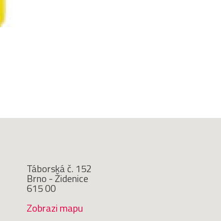
Táborská č. 152
Brno - Židenice
615 00
Zobrazi mapu