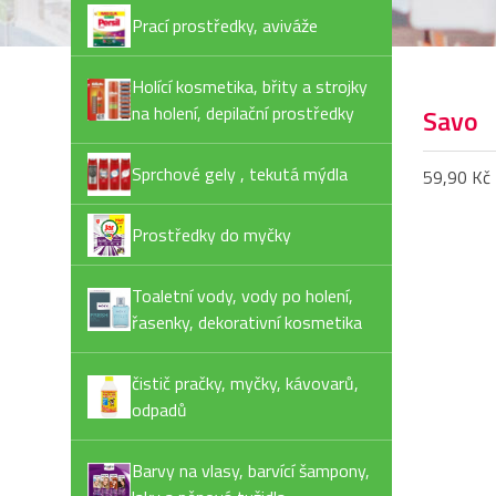
Prací prostředky, aviváže
Holící kosmetika, břity a strojky
na holení, depilační prostředky
Savo
Sprchové gely , tekutá mýdla
59,90 Kč
Prostředky do myčky
Toaletní vody, vody po holení,
řasenky, dekorativní kosmetika
čistič pračky, myčky, kávovarů,
odpadů
Barvy na vlasy, barvící šampony,