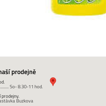
naší prodejně
od.
........ So- 8.30-11 hod.
 prodejny.
 zastávka Buzkova