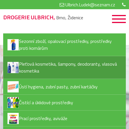
Ulbrich.Ludek@seznam.cz
DROGERIE ULBRICH,
Brno, Židenice
Sezonní zboží, opalovací prostředky, prostředky
proti komárům
Pleťová kosmetika, šampony, deodoranty, vlasová
kosmetika
Ústí hygiena, zubní pasty, zubní kartáčky
Čistící a úklidové prostředky
Prací prostředky, aviváže