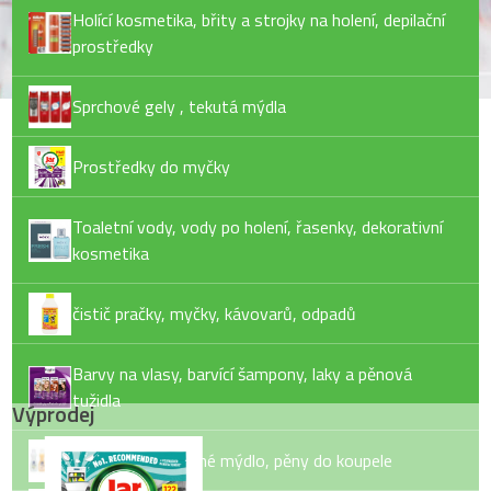
Holící kosmetika, břity a strojky na holení, depilační
prostředky
Sprchové gely , tekutá mýdla
Prostředky do myčky
Toaletní vody, vody po holení, řasenky, dekorativní
kosmetika
čistič pračky, myčky, kávovarů, odpadů
Barvy na vlasy, barvící šampony, laky a pěnová
tužidla
Výprodej
Tekuté mýdlo, tuhé mýdlo, pěny do koupele