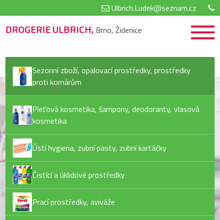
Ulbrich.Ludek@seznam.cz
DROGERIE ULBRICH,
Brno, Židenice
Sezonní zboží, opalovací prostředky, prostředky
proti komárům
Pleťová kosmetika, šampony, deodoranty, vlasová
kosmetika
Ústí hygiena, zubní pasty, zubní kartáčky
Čistící a úklidové prostředky
Prací prostředky, aviváže