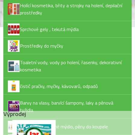
Holící kosmetika, břity a strojky na holení, depilační
prostředky
Sprchové gely , tekutá mýdla
Prostředky do myčky
Toaletní vody, vody po holení, řasenky, dekorativní
kosmetika
čistič pračky, myčky, kávovarů, odpadů
Barvy na vlasy, barvící šampony, laky a pěnová
tužidla
Výprodej
Tekuté mýdlo, tuhé mýdlo, pěny do koupele