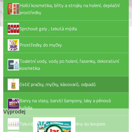
Holící kosmetika, břity a strojky na holení, depilační
prostředky
Sprchové gely , tekutá mýdla
Prostředky do myčky
Toaletní vody, vody po holení, řasenky, dekorativní
kosmetika
čistič pračky, myčky, kávovarů, odpadů
Barvy na vlasy, barvící šampony, laky a pěnová
tužidla
Výprodej
Tekuté mýdlo, tuhé mýdlo, pěny do koupele