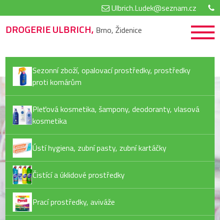
Ulbrich.Ludek@seznam.cz
DROGERIE ULBRICH,
Brno, Židenice
Sezonní zboží, opalovací prostředky, prostředky
proti komárům
Pleťová kosmetika, šampony, deodoranty, vlasová
kosmetika
Ústí hygiena, zubní pasty, zubní kartáčky
Čistící a úklidové prostředky
Prací prostředky, aviváže