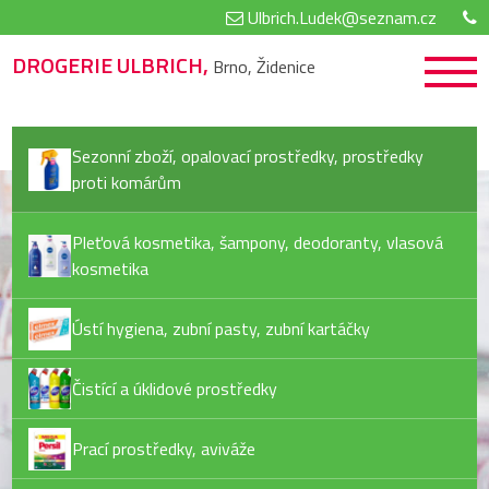
Ulbrich.Ludek@seznam.cz
DROGERIE ULBRICH,
Brno, Židenice
Sezonní zboží, opalovací prostředky, prostředky
proti komárům
Pleťová kosmetika, šampony, deodoranty, vlasová
kosmetika
Ústí hygiena, zubní pasty, zubní kartáčky
Čistící a úklidové prostředky
Prací prostředky, aviváže