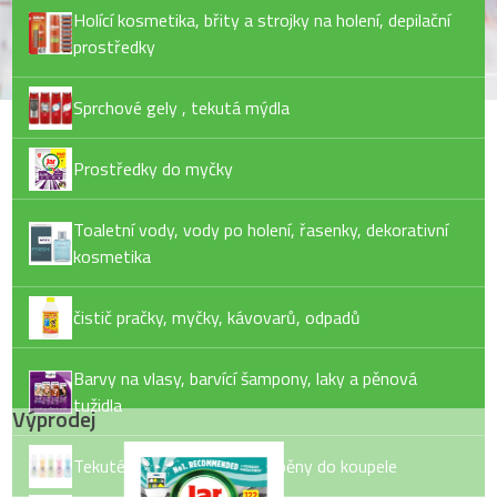
Holící kosmetika, břity a strojky na holení, depilační
prostředky
Sprchové gely , tekutá mýdla
Prostředky do myčky
Toaletní vody, vody po holení, řasenky, dekorativní
kosmetika
čistič pračky, myčky, kávovarů, odpadů
Barvy na vlasy, barvící šampony, laky a pěnová
tužidla
Výprodej
Tekuté mýdlo, tuhé mýdlo, pěny do koupele