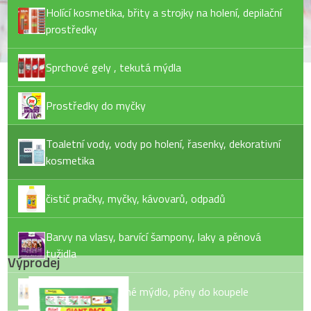
Holící kosmetika, břity a strojky na holení, depilační
prostředky
Sprchové gely , tekutá mýdla
Prostředky do myčky
Toaletní vody, vody po holení, řasenky, dekorativní
kosmetika
čistič pračky, myčky, kávovarů, odpadů
Barvy na vlasy, barvící šampony, laky a pěnová
tužidla
Výprodej
Tekuté mýdlo, tuhé mýdlo, pěny do koupele