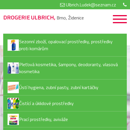
Ulbrich.Ludek@seznam.cz
DROGERIE ULBRICH,
Brno, Židenice
Sezonní zboží, opalovací prostředky, prostředky
proti komárům
Pleťová kosmetika, šampony, deodoranty, vlasová
kosmetika
Ústí hygiena, zubní pasty, zubní kartáčky
Čistící a úklidové prostředky
Prací prostředky, aviváže