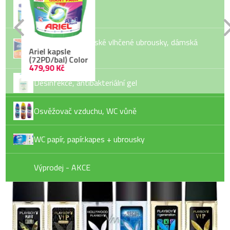
Bazénová chemie
Dětské pleny, dětské vlhčené ubrousky, dámská
Jar tab
hygiena
(122ks/bal)
PlatinPlus
559,90 Kč
Desinfekce, antibakteriální gel
Osvěžovač vzduchu, WC vůně
Playboy 75ml
WC papír, papír.kapes + ubrousky
119,90 Kč
Výprodej - AKCE