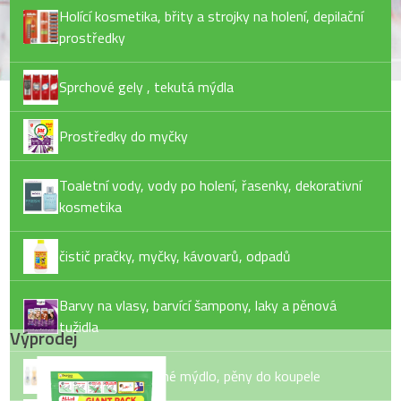
Holící kosmetika, břity a strojky na holení, depilační
prostředky
Sprchové gely , tekutá mýdla
Prostředky do myčky
Toaletní vody, vody po holení, řasenky, dekorativní
kosmetika
čistič pračky, myčky, kávovarů, odpadů
Barvy na vlasy, barvící šampony, laky a pěnová
tužidla
Výprodej
Tekuté mýdlo, tuhé mýdlo, pěny do koupele