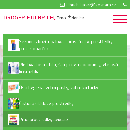
Ulbrich.Ludek@seznam.cz
DROGERIE ULBRICH,
Brno, Židenice
Sezonní zboží, opalovací prostředky, prostředky
proti komárům
Pleťová kosmetika, šampony, deodoranty, vlasová
kosmetika
Ústí hygiena, zubní pasty, zubní kartáčky
Čistící a úklidové prostředky
Prací prostředky, aviváže