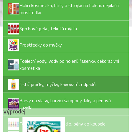
Holící kosmetika, břity a strojky na holení, depilační
prostředky
Sprchové gely , tekutá mýdla
Prostředky do myčky
Toaletní vody, vody po holení, řasenky, dekorativní
kosmetika
čistič pračky, myčky, kávovarů, odpadů
Barvy na vlasy, barvící šampony, laky a pěnová
tužidla
Výprodej
Tekuté mýdlo, tuhé mýdlo, pěny do koupele