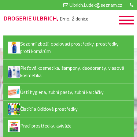
Ulbrich.Ludek@seznam.cz
DROGERIE ULBRICH,
Brno, Židenice
Sezonní zboží, opalovací prostředky, prostředky
proti komárům
Pleťová kosmetika, šampony, deodoranty, vlasová
kosmetika
Ústí hygiena, zubní pasty, zubní kartáčky
Čistící a úklidové prostředky
Prací prostředky, aviváže