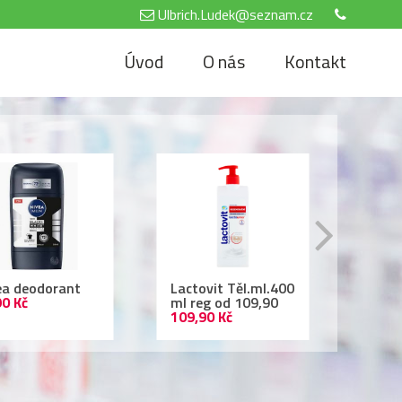
Ulbrich.Ludek@seznam.cz
Úvod
O nás
Kontakt
tovit Těl.ml.400
Air Wick 250ml
Nivea
reg od 109,90
69,90 Kč
500 
,90 Kč
69,90