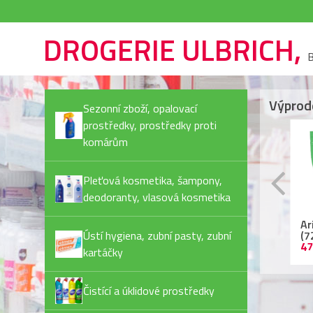
DROGERIE ULBRICH,
B
Výprod
Sezonní zboží, opalovací
prostředky, prostředky proti
komárům
Pleťová kosmetika, šampony,
deodoranty, vlasová kosmetika
Rexona Invisible Pure
Ariel kapsle
Ja
deostick
Ústí hygiena, zubní pasty, zubní
(72PD/bal) Color
Pl
44,90 Kč
479,90 Kč
55
kartáčky
Čistící a úklidové prostředky