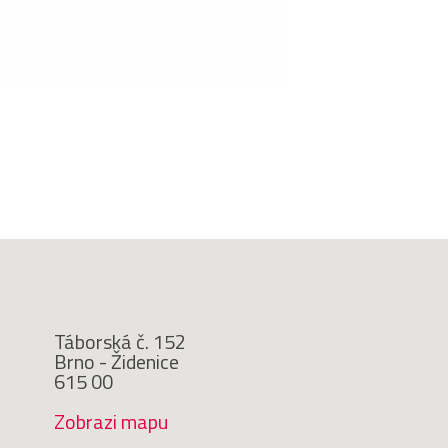
Táborská č. 152
Brno - Židenice
615 00
Zobrazi mapu