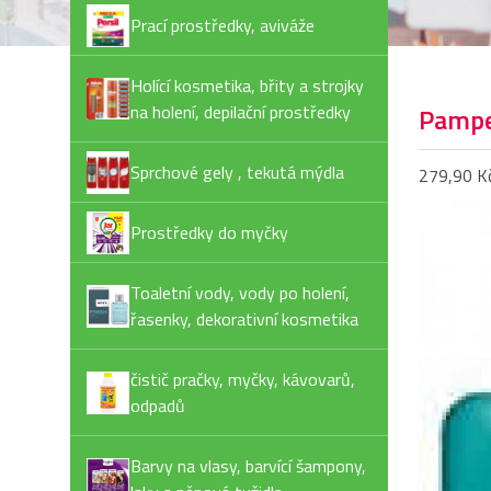
Prací prostředky, aviváže
Holící kosmetika, břity a strojky
na holení, depilační prostředky
Pampe
Sprchové gely , tekutá mýdla
279,90 K
Prostředky do myčky
Toaletní vody, vody po holení,
řasenky, dekorativní kosmetika
čistič pračky, myčky, kávovarů,
odpadů
Barvy na vlasy, barvící šampony,