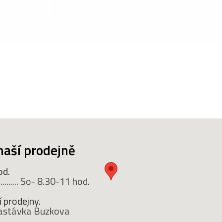
naší prodejně
od.
........ So- 8.30-11 hod.
 prodejny.
 zastávka Buzkova