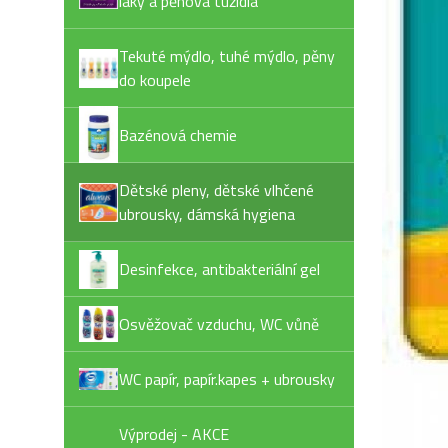
laky a pěnová tužidla
Tekuté mýdlo, tuhé mýdlo, pěny
do koupele
Bazénová chemie
Dětské pleny, dětské vlhčené
ubrousky, dámská hygiena
Desinfekce, antibakteriální gel
Osvěžovač vzduchu, WC vůně
WC papír, papír.kapes + ubrousky
Výprodej - AKCE