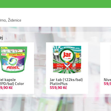
rno, Židenice
ej
r tab (122ks/bal)
Nivea deodorant
Lac
atinPlus
59,90 Kč
ml 
9,90 Kč
109