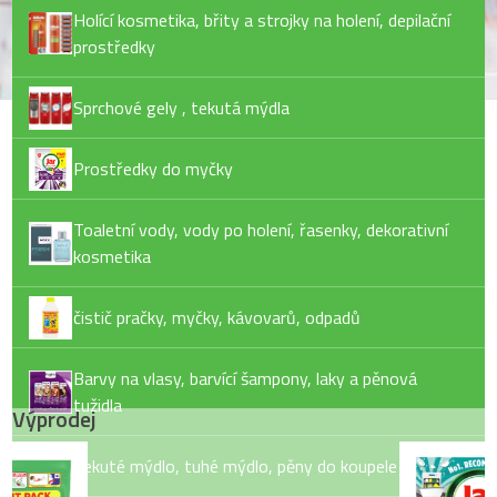
Holící kosmetika, břity a strojky na holení, depilační
prostředky
Sprchové gely , tekutá mýdla
Prostředky do myčky
Toaletní vody, vody po holení, řasenky, dekorativní
kosmetika
čistič pračky, myčky, kávovarů, odpadů
Barvy na vlasy, barvící šampony, laky a pěnová
tužidla
Výprodej
Tekuté mýdlo, tuhé mýdlo, pěny do koupele