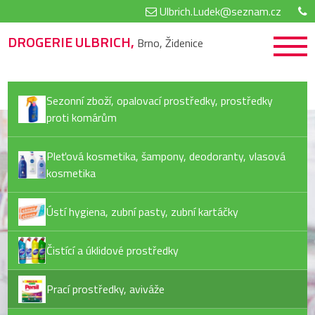
Ulbrich.Ludek@seznam.cz
DROGERIE ULBRICH,
Brno, Židenice
Sezonní zboží, opalovací prostředky, prostředky
proti komárům
Pleťová kosmetika, šampony, deodoranty, vlasová
kosmetika
Ústí hygiena, zubní pasty, zubní kartáčky
Čistící a úklidové prostředky
Prací prostředky, aviváže