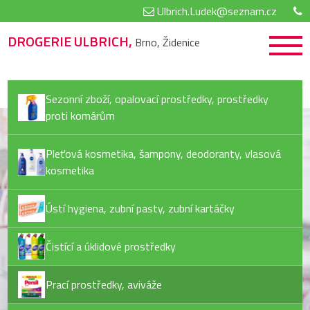
Ulbrich.Ludek@seznam.cz
DROGERIE ULBRICH,
Brno, Židenice
Sezonní zboží, opalovací prostředky, prostředky
proti komárům
Pleťová kosmetika, šampony, deodoranty, vlasová
kosmetika
Ústí hygiena, zubní pasty, zubní kartáčky
Čistící a úklidové prostředky
Prací prostředky, aviváže