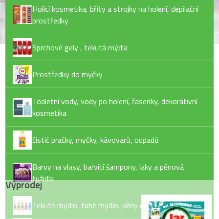
Holící kosmetika, břity a strojky na holení, depilační
prostředky
Sprchové gely , tekutá mýdla
Prostředky do myčky
Toaletní vody, vody po holení, řasenky, dekorativní
kosmetika
čistič pračky, myčky, kávovarů, odpadů
Barvy na vlasy, barvící šampony, laky a pěnová
tužidla
Výprodej
Tekuté mýdlo, tuhé mýdlo, pěny do koupele