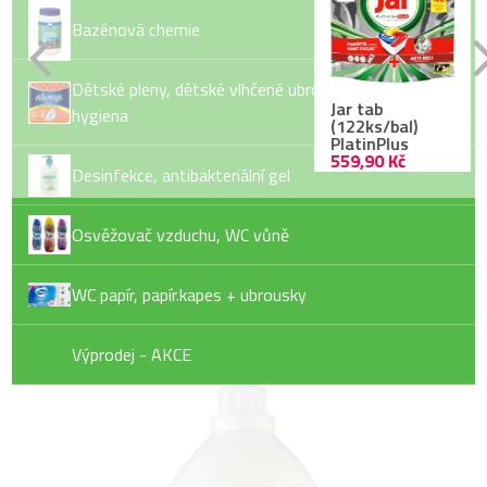
Bazénová chemie
Dětské pleny, dětské vlhčené ubrousky, dámská
Jar tab
hygiena
(122ks/bal)
PlatinPlus
559,90 Kč
Desinfekce, antibakteriální gel
Osvěžovač vzduchu, WC vůně
Lovela gel 50PD
WC papír, papír.kapes + ubrousky
349,90 Kč
Výprodej - AKCE