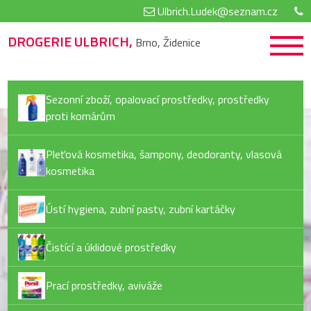
Ulbrich.Ludek@seznam.cz
DROGERIE ULBRICH,
Brno, Židenice
Sezonní zboží, opalovací prostředky, prostředky
proti komárům
Pleťová kosmetika, šampony, deodoranty, vlasová
kosmetika
Ústí hygiena, zubní pasty, zubní kartáčky
Čistící a úklidové prostředky
Prací prostředky, aviváže