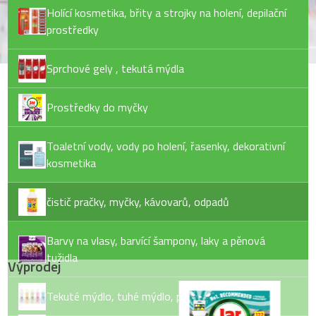
Holící kosmetika, břity a strojky na holení, depilační
prostředky
Sprchové gely , tekutá mýdla
Prostředky do myčky
Toaletní vody, vody po holení, řasenky, dekorativní
kosmetika
čistič pračky, myčky, kávovarů, odpadů
Barvy na vlasy, barvící šampony, laky a pěnová
tužidla
Výprodej
Tekuté mýdlo, tuhé mýdlo, pěny do koupele