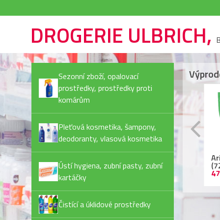
DROGERIE ULBRICH,
B
Výprod
Sezonní zboží, opalovací
prostředky, prostředky proti
komárům
Pleťová kosmetika, šampony,
deodoranty, vlasová kosmetika
Rexona Invisible Pure
Ariel kapsle
Ja
deostick
Ústí hygiena, zubní pasty, zubní
(72PD/bal) Color
Pl
44,90 Kč
479,90 Kč
55
kartáčky
Čistící a úklidové prostředky