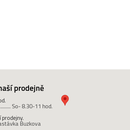
naší prodejně
od.
........ So- 8.30-11 hod.
 prodejny.
 zastávka Buzkova