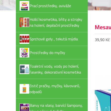
Prací prostředky, aviváže
Holící kosmetika, břity a strojky
na holení, depilační prostředky
Mesave
Sprchové gely , tekutá mýdla
39,90 Kč
Prostředky do myčky
Toaletní vody, vody po holení,
řasenky, dekorativní kosmetika
čistič pračky, myčky, kávovarů,
odpadů
Barvy na vlasy, barvící šampony,