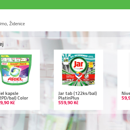
rno, Židenice
ej
r tab (122ks/bal)
Nivea deodorant
Lac
atinPlus
59,90 Kč
ml 
9,90 Kč
109