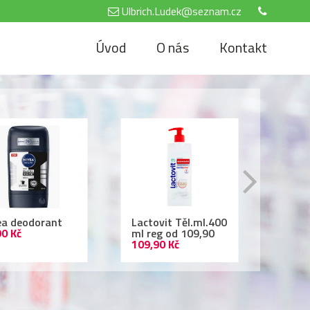
Ulbrich.Ludek@seznam.cz
Úvod
O nás
Kontakt
tovit Těl.ml.400
Air Wick 250ml
Nivea
reg od 109,90
69,90 Kč
500 
,90 Kč
69,90