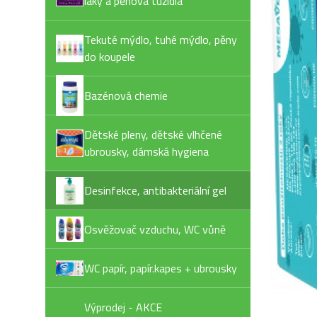
laky a pěnová tužidla
Tekuté mýdlo, tuhé mýdlo, pěny
do koupele
Bazénová chemie
Dětské pleny, dětské vlhčené
ubrousky, dámská hygiena
Desinfekce, antibakteriální gel
Osvěžovač vzduchu, WC vůně
WC papír, papír.kapes + ubrousky
Výprodej - AKCE