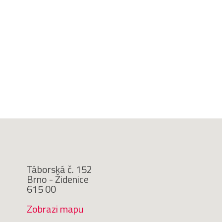
Táborská č. 152
Brno - Židenice
615 00
Zobrazi mapu