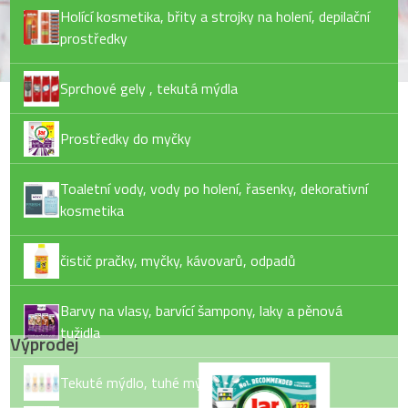
Holící kosmetika, břity a strojky na holení, depilační
prostředky
Sprchové gely , tekutá mýdla
Prostředky do myčky
Toaletní vody, vody po holení, řasenky, dekorativní
kosmetika
čistič pračky, myčky, kávovarů, odpadů
Barvy na vlasy, barvící šampony, laky a pěnová
tužidla
Výprodej
Tekuté mýdlo, tuhé mýdlo, pěny do koupele