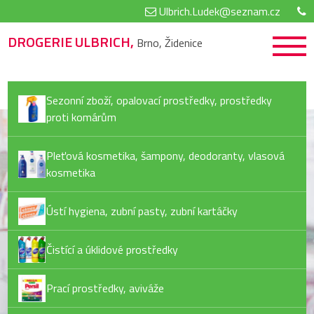
Ulbrich.Ludek@seznam.cz
DROGERIE ULBRICH,
Brno, Židenice
Sezonní zboží, opalovací prostředky, prostředky
proti komárům
Pleťová kosmetika, šampony, deodoranty, vlasová
kosmetika
Ústí hygiena, zubní pasty, zubní kartáčky
Čistící a úklidové prostředky
Prací prostředky, aviváže