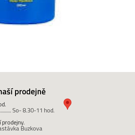
naší prodejně
od.
........ So- 8.30-11 hod.
 prodejny.
 zastávka Buzkova