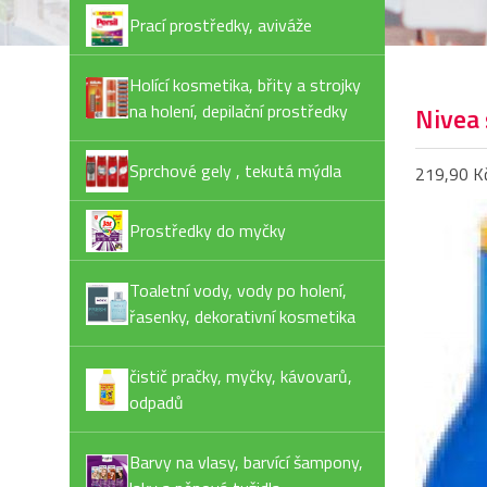
Prací prostředky, aviváže
Holící kosmetika, břity a strojky
na holení, depilační prostředky
Nivea 
Sprchové gely , tekutá mýdla
219,90 K
Prostředky do myčky
Toaletní vody, vody po holení,
řasenky, dekorativní kosmetika
čistič pračky, myčky, kávovarů,
odpadů
Barvy na vlasy, barvící šampony,