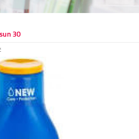
sun 30
č