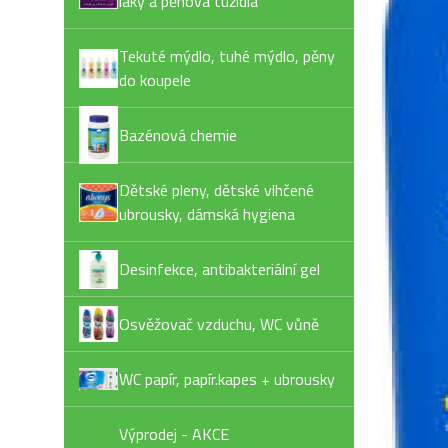
laky a pěnová tužidla
Tekuté mýdlo, tuhé mýdlo, pěny
do koupele
Bazénová chemie
Dětské pleny, dětské vlhčené
ubrousky, dámská hygiena
Desinfekce, antibakteriální gel
Osvěžovač vzduchu, WC vůně
WC papír, papír.kapes + ubrousky
Výprodej - AKCE