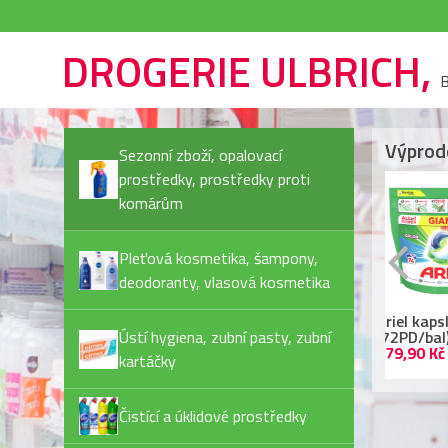
DROGERIE ULBRICH,
B
Výprod
Sezonní zboží, opalovací
prostředky, prostředky proti
komárům
Pleťová kosmetika, šampony,
deodoranty, vlasová kosmetika
Rexona Invisible Pure
Ariel kapsle
Ja
deostick
Ústí hygiena, zubní pasty, zubní
(72PD/bal) Color
Pl
44,90 Kč
479,90 Kč
55
kartáčky
Čistící a úklidové prostředky