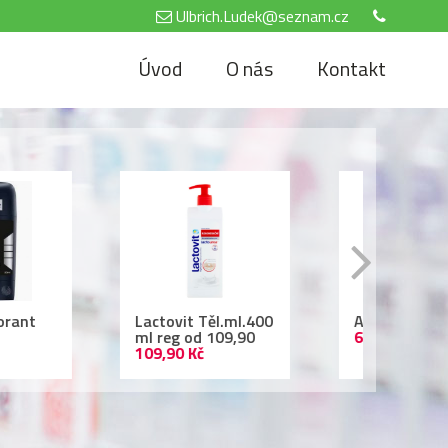
Ulbrich.Ludek@seznam.cz
Úvod
O nás
Kontakt
tovit Těl.ml.400
Air Wick 250ml
Nivea
reg od 109,90
69,90 Kč
500 
,90 Kč
69,90