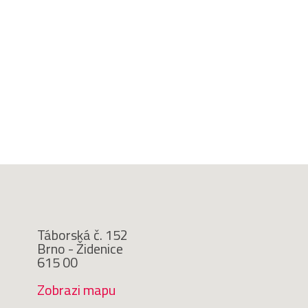
Táborská č. 152
Brno - Židenice
615 00
Zobrazi mapu