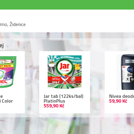
rno, Židenice
ej
r tab (122ks/bal)
Nivea deodorant
Lac
atinPlus
59,90 Kč
ml 
9,90 Kč
109