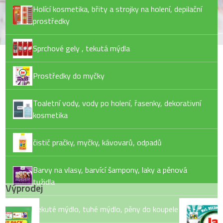
Holící kosmetika, břity a strojky na holení, depilační
prostředky
Sprchové gely , tekutá mýdla
Prostředky do myčky
Toaletní vody, vody po holení, řasenky, dekorativní
kosmetika
čistič pračky, myčky, kávovarů, odpadů
Barvy na vlasy, barvící šampony, laky a pěnová
tužidla
Výprodej
Tekuté mýdlo, tuhé mýdlo, pěny do koupele