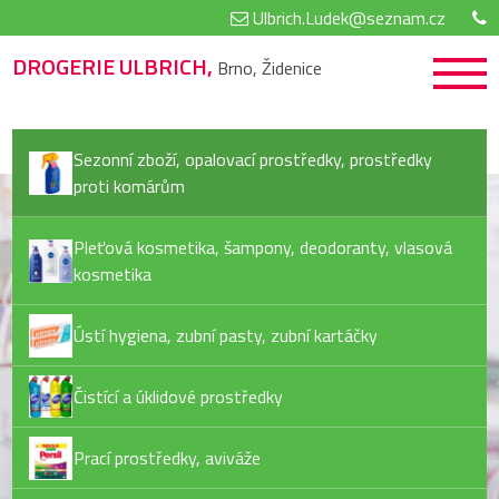
Ulbrich.Ludek@seznam.cz
DROGERIE ULBRICH,
Brno, Židenice
Sezonní zboží, opalovací prostředky, prostředky
proti komárům
Pleťová kosmetika, šampony, deodoranty, vlasová
kosmetika
Ústí hygiena, zubní pasty, zubní kartáčky
Čistící a úklidové prostředky
Prací prostředky, aviváže