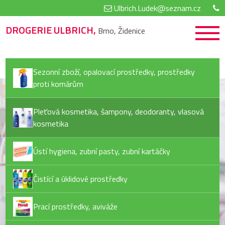
Ulbrich.Ludek@seznam.cz
DROGERIE ULBRICH,
Brno, Židenice
Sezonní zboží, opalovací prostředky, prostředky
proti komárům
Pleťová kosmetika, šampony, deodoranty, vlasová
kosmetika
Ústí hygiena, zubní pasty, zubní kartáčky
Čistící a úklidové prostředky
Prací prostředky, aviváže