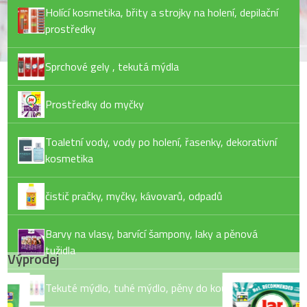
Holící kosmetika, břity a strojky na holení, depilační
prostředky
Sprchové gely , tekutá mýdla
Prostředky do myčky
Toaletní vody, vody po holení, řasenky, dekorativní
kosmetika
čistič pračky, myčky, kávovarů, odpadů
Barvy na vlasy, barvící šampony, laky a pěnová
tužidla
Výprodej
Tekuté mýdlo, tuhé mýdlo, pěny do koupele