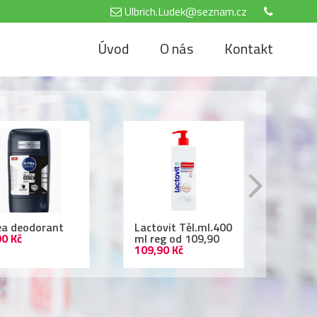
Ulbrich.Ludek@seznam.cz
Úvod
O nás
Kontakt
tovit Těl.ml.400
Air Wick 250ml
Nivea
reg od 109,90
69,90 Kč
500 
,90 Kč
69,90