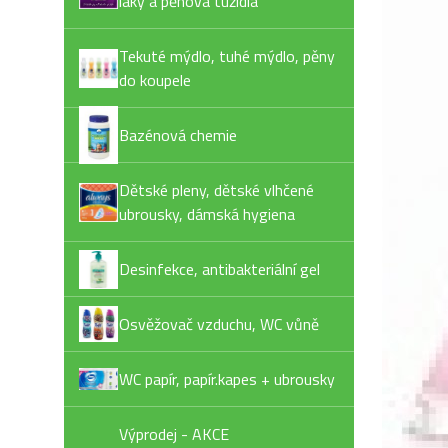
laky a pěnová tužidla
Tekuté mýdlo, tuhé mýdlo, pěny
do koupele
Bazénová chemie
Dětské pleny, dětské vlhčené
ubrousky, dámská hygiena
Desinfekce, antibakteriální gel
Osvěžovač vzduchu, WC vůně
WC papír, papír.kapes + ubrousky
Výprodej - AKCE