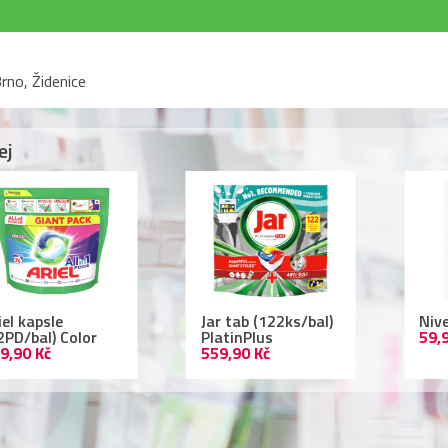
rno, Židenice
ej
r tab (122ks/bal)
Nivea deodorant
Lac
atinPlus
59,90 Kč
ml 
9,90 Kč
109