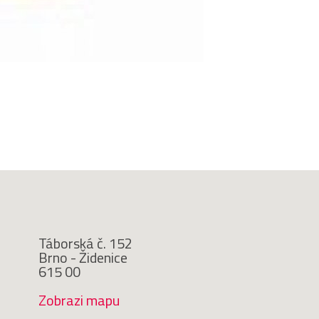
Táborská č. 152
Brno - Židenice
615 00
Zobrazi mapu