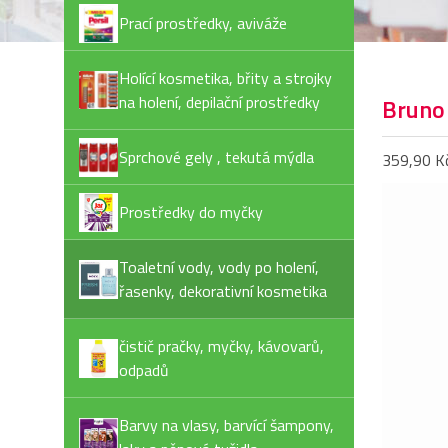
Prací prostředky, aviváže
Holící kosmetika, břity a strojky
na holení, depilační prostředky
Bruno
Sprchové gely , tekutá mýdla
359,90 K
Prostředky do myčky
Toaletní vody, vody po holení,
řasenky, dekorativní kosmetika
čistič pračky, myčky, kávovarů,
odpadů
Barvy na vlasy, barvící šampony,