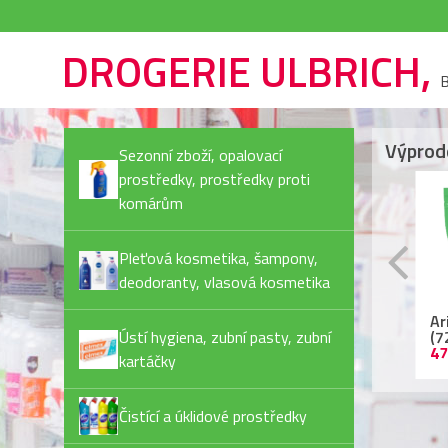
DROGERIE ULBRICH,
B
Výprod
Sezonní zboží, opalovací
prostředky, prostředky proti
komárům
Pleťová kosmetika, šampony,
deodoranty, vlasová kosmetika
Rexona Invisible Pure
Ariel kapsle
Ja
deostick
Ústí hygiena, zubní pasty, zubní
(72PD/bal) Color
Pl
44,90 Kč
479,90 Kč
55
kartáčky
Čistící a úklidové prostředky