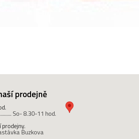
naší prodejně
od.
........ So- 8.30-11 hod.
 prodejny.
 zastávka Buzkova