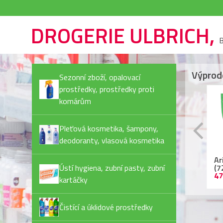
DROGERIE ULBRICH,
B
Výprod
Sezonní zboží, opalovací
prostředky, prostředky proti
komárům
Pleťová kosmetika, šampony,
deodoranty, vlasová kosmetika
Rexona Invisible Pure
Ariel kapsle
Ja
deostick
Ústí hygiena, zubní pasty, zubní
(72PD/bal) Color
Pl
44,90 Kč
479,90 Kč
55
kartáčky
Čistící a úklidové prostředky