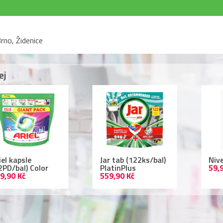
rno, Židenice
ej
r tab (122ks/bal)
Nivea deodorant
Lac
atinPlus
59,90 Kč
ml 
9,90 Kč
109