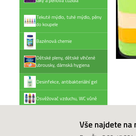
laky a pěnová tužidla
Tekuté mýdlo, tuhé mýdlo, pěny
do koupele
Bazénová chemie
Dětské pleny, dětské vlhčené
ubrousky, dámská hygiena
Desinfekce, antibakteriální gel
Osvěžovač vzduchu, WC vůně
WC papír, papír.kapes + ubrousky
Vše najdete na 
Výprodej - AKCE