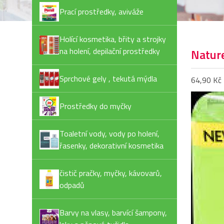
Prací prostředky, aviváže
Holící kosmetika, břity a strojky
na holení, depilační prostředky
Nature
Sprchové gely , tekutá mýdla
64,90 Kč
Prostředky do myčky
Toaletní vody, vody po holení,
řasenky, dekorativní kosmetika
čistič pračky, myčky, kávovarů,
odpadů
Barvy na vlasy, barvící šampony,