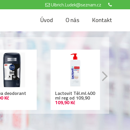
Ulbrich.Ludek@seznam.cz
Úvod
O nás
Kontakt
tovit Těl.ml.400
Air Wick 250ml
Nivea
reg od 109,90
69,90 Kč
500 
,90 Kč
69,90