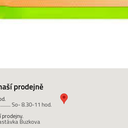
naší prodejně
od.
........ So- 8.30-11 hod.
 prodejny.
 zastávka Buzkova