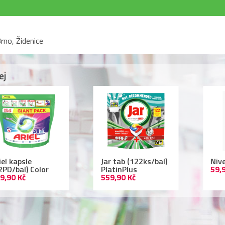
rno, Židenice
ej
r tab (122ks/bal)
Nivea deodorant
Lac
atinPlus
59,90 Kč
ml 
9,90 Kč
109