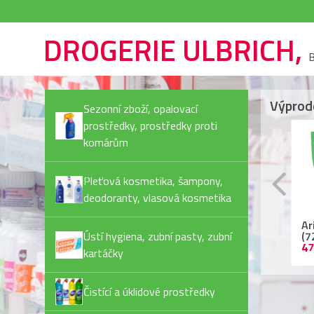
DROGERIE ULBRICH,
B
Výprod
Sezonní zboží, opalovací
prostředky, prostředky proti
komárům
Pleťová kosmetika, šampony,
deodoranty, vlasová kosmetika
Rexona Invisible Pure
Ariel kapsle
Ja
deostick
Ústí hygiena, zubní pasty, zubní
(72PD/bal) Color
Pl
44,90 Kč
479,90 Kč
55
kartáčky
Čistící a úklidové prostředky