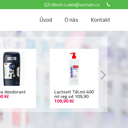
Ulbrich.Ludek@seznam.cz
Úvod
O nás
Kontakt
tovit Těl.ml.400
Air Wick 250ml
Nivea
reg od 109,90
69,90 Kč
500 
,90 Kč
69,90