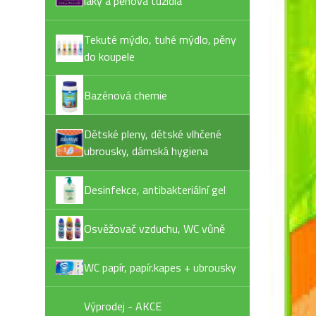
laky a pěnová tužidla
Tekuté mýdlo, tuhé mýdlo, pěny
do koupele
Bazénová chemie
Dětské pleny, dětské vlhčené
ubrousky, dámská hygiena
Desinfekce, antibakteriální gel
Osvěžovač vzduchu, WC vůně
WC papír, papír.kapes + ubrousky
Výprodej - AKCE