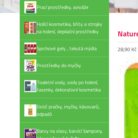
Prací prostředky, aviváže
Holící kosmetika, břity a strojky
na holení, depilační prostředky
Nature
Sprchové gely , tekutá mýdla
28,90 Kč
Prostředky do myčky
Toaletní vody, vody po holení,
řasenky, dekorativní kosmetika
čistič pračky, myčky, kávovarů,
odpadů
Barvy na vlasy, barvící šampony,