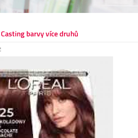
 Casting barvy více druhů
č