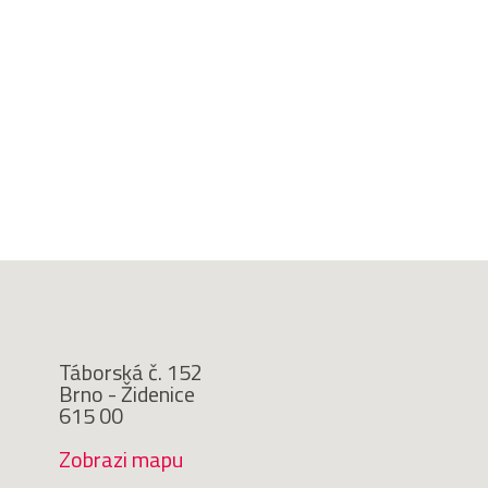
Táborská č. 152
Brno - Židenice
615 00
Zobrazi mapu