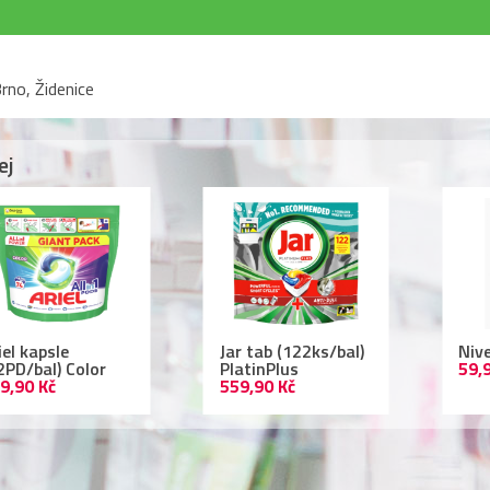
rno, Židenice
ej
r tab (122ks/bal)
Nivea deodorant
Lac
atinPlus
59,90 Kč
ml 
9,90 Kč
109