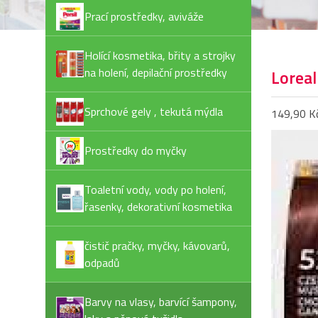
Prací prostředky, aviváže
Holící kosmetika, břity a strojky
na holení, depilační prostředky
Loreal
Sprchové gely , tekutá mýdla
149,90 K
Prostředky do myčky
Toaletní vody, vody po holení,
řasenky, dekorativní kosmetika
čistič pračky, myčky, kávovarů,
odpadů
Barvy na vlasy, barvící šampony,