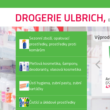
DROGERIE ULBRICH,
B
Výprod
Sezonní zboží, opalovací
prostředky, prostředky proti
komárům
Pleťová kosmetika, šampony,
deodoranty, vlasová kosmetika
Rexona Invisible Pure
Ariel kapsle
Ja
deostick
Ústí hygiena, zubní pasty, zubní
(72PD/bal) Color
Pl
44,90 Kč
479,90 Kč
55
kartáčky
Čistící a úklidové prostředky