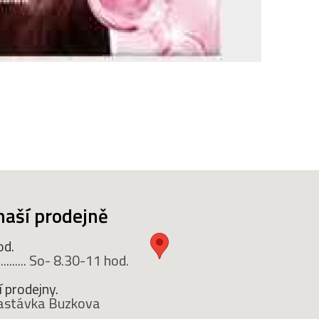
naší prodejně
od.
........ So- 8.30-11 hod.
 prodejny.
 zastávka Buzkova