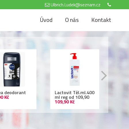
Ulbrich.Ludek@seznam.cz
Úvod
O nás
Kontakt
tovit Těl.ml.400
Air Wick 250ml
Nivea
reg od 109,90
69,90 Kč
500 
,90 Kč
69,90