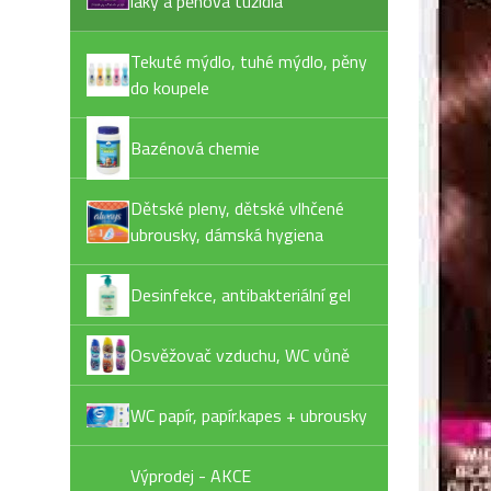
laky a pěnová tužidla
Tekuté mýdlo, tuhé mýdlo, pěny
do koupele
Bazénová chemie
Dětské pleny, dětské vlhčené
ubrousky, dámská hygiena
Desinfekce, antibakteriální gel
Osvěžovač vzduchu, WC vůně
WC papír, papír.kapes + ubrousky
Výprodej - AKCE