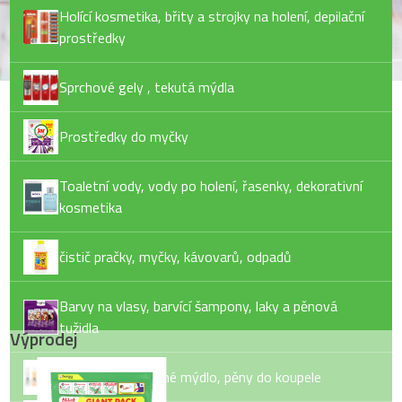
Holící kosmetika, břity a strojky na holení, depilační
prostředky
Sprchové gely , tekutá mýdla
Prostředky do myčky
Toaletní vody, vody po holení, řasenky, dekorativní
kosmetika
čistič pračky, myčky, kávovarů, odpadů
Barvy na vlasy, barvící šampony, laky a pěnová
tužidla
Výprodej
Tekuté mýdlo, tuhé mýdlo, pěny do koupele