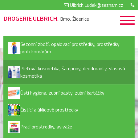
Ulbrich.Ludek@seznam.cz
DROGERIE ULBRICH,
Brno, Židenice
Sezonní zboží, opalovací prostředky, prostředky
proti komárům
Pleťová kosmetika, šampony, deodoranty, vlasová
kosmetika
Ústí hygiena, zubní pasty, zubní kartáčky
Čistící a úklidové prostředky
Prací prostředky, aviváže