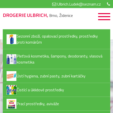
Ulbrich.Ludek@seznam.cz
DROGERIE ULBRICH,
Brno, Židenice
Sezonní zboží, opalovací prostředky, prostředky
proti komárům
Pleťová kosmetika, šampony, deodoranty, vlasová
kosmetika
Ústí hygiena, zubní pasty, zubní kartáčky
Čistící a úklidové prostředky
Prací prostředky, aviváže