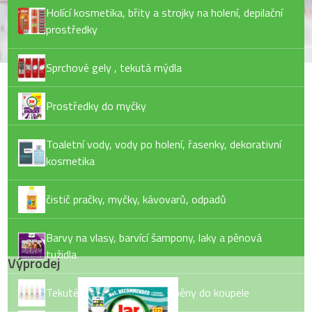
Holící kosmetika, břity a strojky na holení, depilační
prostředky
Sprchové gely , tekutá mýdla
Prostředky do myčky
Toaletní vody, vody po holení, řasenky, dekorativní
kosmetika
čistič pračky, myčky, kávovarů, odpadů
Barvy na vlasy, barvící šampony, laky a pěnová
tužidla
Výprodej
Tekuté mýdlo, tuhé mýdlo, pěny do koupele