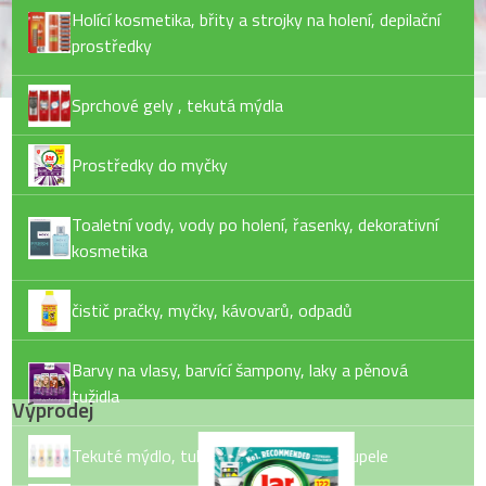
Holící kosmetika, břity a strojky na holení, depilační
prostředky
Sprchové gely , tekutá mýdla
Prostředky do myčky
Toaletní vody, vody po holení, řasenky, dekorativní
kosmetika
čistič pračky, myčky, kávovarů, odpadů
Barvy na vlasy, barvící šampony, laky a pěnová
tužidla
Výprodej
Tekuté mýdlo, tuhé mýdlo, pěny do koupele