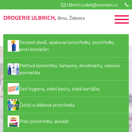
Ulbrich.Ludek@seznam.cz
DROGERIE ULBRICH,
Brno, Židenice
Sezonní zboží, opalovací prostředky, prostředky
proti komárům
Pleťová kosmetika, šampony, deodoranty, vlasová
kosmetika
Ústí hygiena, zubní pasty, zubní kartáčky
Čistící a úklidové prostředky
Prací prostředky, aviváže