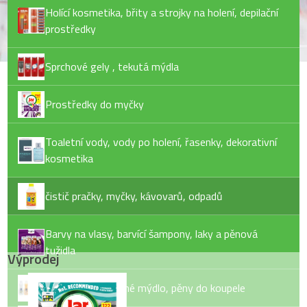
Holící kosmetika, břity a strojky na holení, depilační
prostředky
Sprchové gely , tekutá mýdla
Prostředky do myčky
Toaletní vody, vody po holení, řasenky, dekorativní
kosmetika
čistič pračky, myčky, kávovarů, odpadů
Barvy na vlasy, barvící šampony, laky a pěnová
tužidla
Výprodej
Tekuté mýdlo, tuhé mýdlo, pěny do koupele