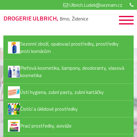
Ulbrich.Ludek@seznam.cz
DROGERIE ULBRICH,
Brno, Židenice
Sezonní zboží, opalovací prostředky, prostředky
proti komárům
Pleťová kosmetika, šampony, deodoranty, vlasová
kosmetika
Ústí hygiena, zubní pasty, zubní kartáčky
Čistící a úklidové prostředky
Prací prostředky, aviváže