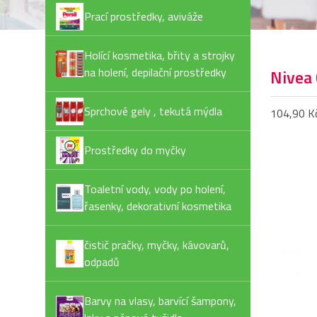
Prací prostředky, aviváže
Holící kosmetika, břity a strojky
na holení, depilační prostředky
Nivea
Sprchové gely , tekutá mýdla
104,90 K
Prostředky do myčky
Toaletní vody, vody po holení,
řasenky, dekorativní kosmetika
čistič pračky, myčky, kávovarů,
odpadů
Barvy na vlasy, barvící šampony,