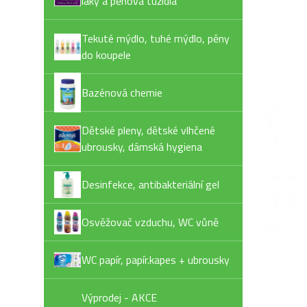
laky a pěnová tužidla
Tekuté mýdlo, tuhé mýdlo, pěny
do koupele
Bazénová chemie
Dětské pleny, dětské vlhčené
ubrousky, dámská hygiena
Desinfekce, antibakteriální gel
Osvěžovač vzduchu, WC vůně
WC papír, papír.kapes + ubrousky
Výprodej - AKCE