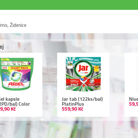
rno, Židenice
ej
r tab (122ks/bal)
Nivea deodorant
Lac
atinPlus
59,90 Kč
ml 
9,90 Kč
109