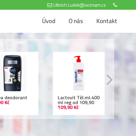
Ulbrich.Ludek@seznam.cz
Úvod
O nás
Kontakt
tovit Těl.ml.400
Air Wick 250ml
Nivea
reg od 109,90
69,90 Kč
500 
,90 Kč
69,90