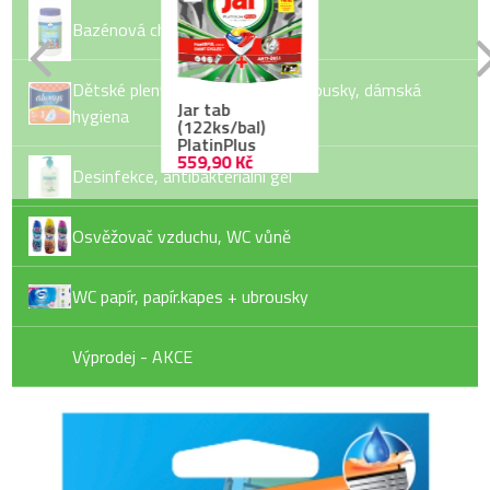
Bazénová chemie
Dětské pleny, dětské vlhčené ubrousky, dámská
Jar tab
hygiena
(122ks/bal)
PlatinPlus
559,90 Kč
Desinfekce, antibakteriální gel
Osvěžovač vzduchu, WC vůně
Gillete náhradní
WC papír, papír.kapes + ubrousky
hlavice(4ks/sac)ProGlid
Výprodej - AKCE
329,00 Kč