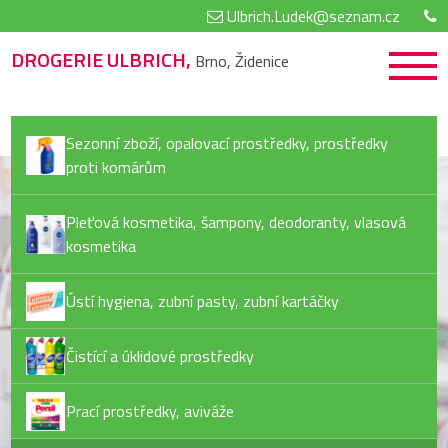
Ulbrich.Ludek@seznam.cz
DROGERIE ULBRICH,
Brno, Židenice
Sezonní zboží, opalovací prostředky, prostředky
proti komárům
Pleťová kosmetika, šampony, deodoranty, vlasová
kosmetika
Ústí hygiena, zubní pasty, zubní kartáčky
Čistící a úklidové prostředky
Prací prostředky, aviváže