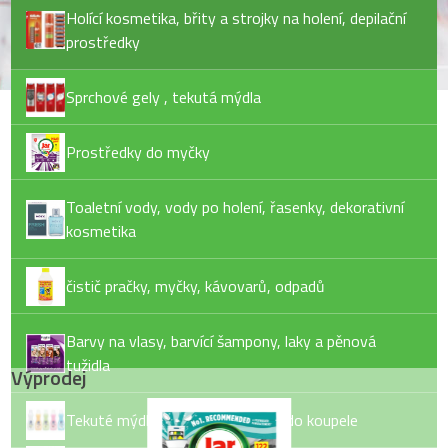
Holící kosmetika, břity a strojky na holení, depilační
prostředky
Sprchové gely , tekutá mýdla
Prostředky do myčky
Toaletní vody, vody po holení, řasenky, dekorativní
kosmetika
čistič pračky, myčky, kávovarů, odpadů
Barvy na vlasy, barvící šampony, laky a pěnová
tužidla
Výprodej
Tekuté mýdlo, tuhé mýdlo, pěny do koupele