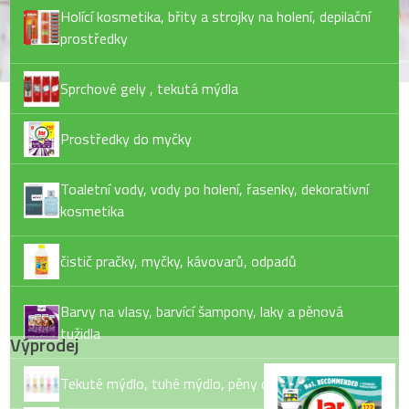
Holící kosmetika, břity a strojky na holení, depilační
prostředky
Sprchové gely , tekutá mýdla
Prostředky do myčky
Toaletní vody, vody po holení, řasenky, dekorativní
kosmetika
čistič pračky, myčky, kávovarů, odpadů
Barvy na vlasy, barvící šampony, laky a pěnová
tužidla
Výprodej
Tekuté mýdlo, tuhé mýdlo, pěny do koupele