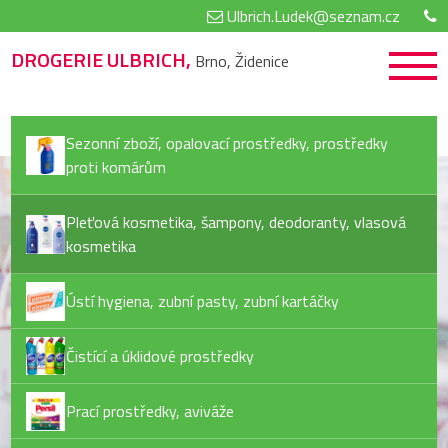
Ulbrich.Ludek@seznam.cz
DROGERIE ULBRICH,
Brno, Židenice
Sezonní zboží, opalovací prostředky, prostředky
proti komárům
Pleťová kosmetika, šampony, deodoranty, vlasová
kosmetika
Ústí hygiena, zubní pasty, zubní kartáčky
Čistící a úklidové prostředky
Prací prostředky, aviváže