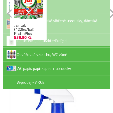
Bazénová chemie
Dětské pleny, dětské vlhčené ubrousky, dámská
Jar tab
hygiena
(122ks/bal)
PlatinPlus
559,90 Kč
Desinfekce, antibakteriální gel
Osvěžovač vzduchu, WC vůně
Fixinela Perfekt
WC papír, papír.kapes + ubrousky
69,90 Kč
Výprodej - AKCE