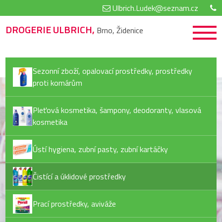
Ulbrich.Ludek@seznam.cz
DROGERIE ULBRICH,
Brno, Židenice
Sezonní zboží, opalovací prostředky, prostředky
proti komárům
Pleťová kosmetika, šampony, deodoranty, vlasová
kosmetika
Ústí hygiena, zubní pasty, zubní kartáčky
Čistící a úklidové prostředky
Prací prostředky, aviváže