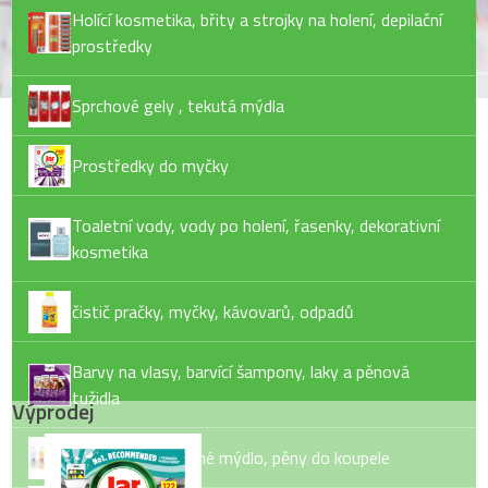
Holící kosmetika, břity a strojky na holení, depilační
prostředky
Sprchové gely , tekutá mýdla
Prostředky do myčky
Toaletní vody, vody po holení, řasenky, dekorativní
kosmetika
čistič pračky, myčky, kávovarů, odpadů
Barvy na vlasy, barvící šampony, laky a pěnová
tužidla
Výprodej
Tekuté mýdlo, tuhé mýdlo, pěny do koupele