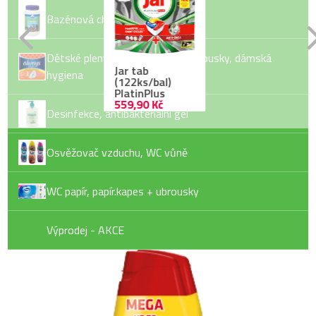
Bazénová chemie
Dětské pleny, dětské vlhčené ubrousky, dámská
Jar tab
hygiena
(122ks/bal)
PlatinPlus
559,90 Kč
Desinfekce, antibakteriální gel
Osvěžovač vzduchu, WC vůně
Finish gel Power
WC papír, papír.kapes + ubrousky
109,90 Kč
Výprodej - AKCE