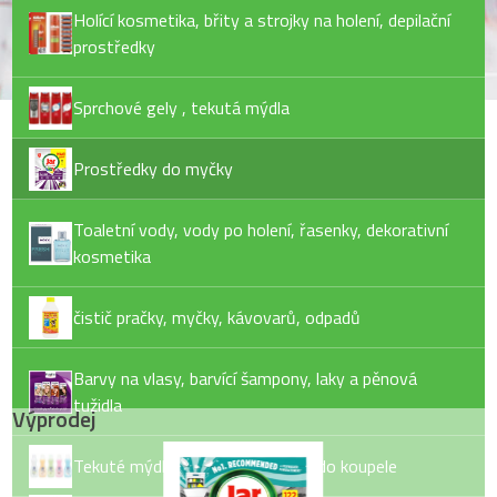
Holící kosmetika, břity a strojky na holení, depilační
prostředky
Sprchové gely , tekutá mýdla
Prostředky do myčky
Toaletní vody, vody po holení, řasenky, dekorativní
kosmetika
čistič pračky, myčky, kávovarů, odpadů
Barvy na vlasy, barvící šampony, laky a pěnová
tužidla
Výprodej
Tekuté mýdlo, tuhé mýdlo, pěny do koupele