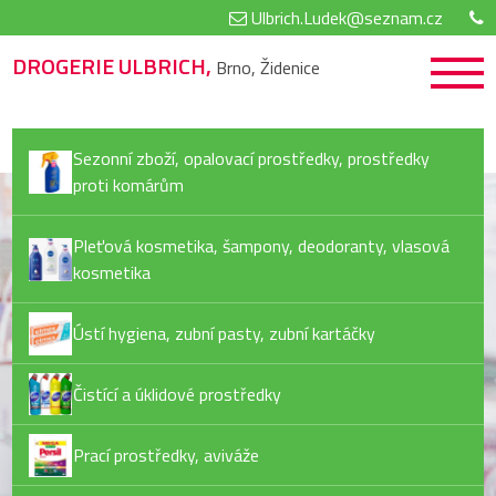
Ulbrich.Ludek@seznam.cz
DROGERIE ULBRICH,
Brno, Židenice
Sezonní zboží, opalovací prostředky, prostředky
proti komárům
Pleťová kosmetika, šampony, deodoranty, vlasová
kosmetika
Ústí hygiena, zubní pasty, zubní kartáčky
Čistící a úklidové prostředky
Prací prostředky, aviváže