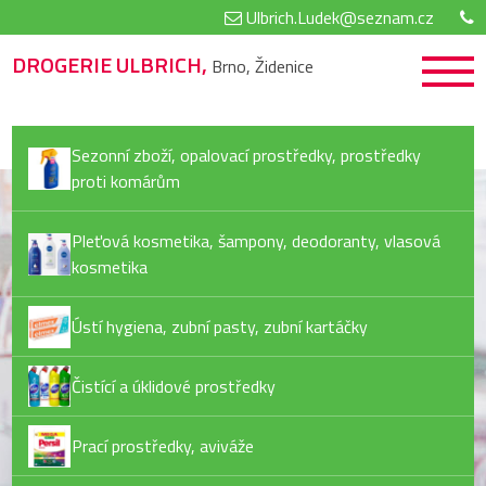
Ulbrich.Ludek@seznam.cz
DROGERIE ULBRICH,
Brno, Židenice
Sezonní zboží, opalovací prostředky, prostředky
proti komárům
Pleťová kosmetika, šampony, deodoranty, vlasová
kosmetika
Ústí hygiena, zubní pasty, zubní kartáčky
Čistící a úklidové prostředky
Prací prostředky, aviváže