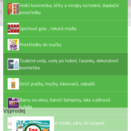
Holící kosmetika, břity a strojky na holení, depilační
prostředky
Sprchové gely , tekutá mýdla
Prostředky do myčky
Toaletní vody, vody po holení, řasenky, dekorativní
kosmetika
čistič pračky, myčky, kávovarů, odpadů
Barvy na vlasy, barvící šampony, laky a pěnová
tužidla
Výprodej
Tekuté mýdlo, tuhé mýdlo, pěny do koupele