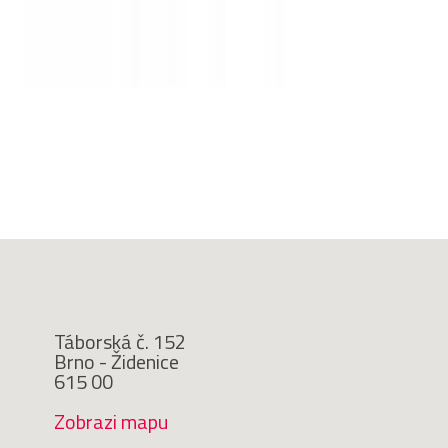
Táborská č. 152
Brno - Židenice
615 00
Zobrazi mapu