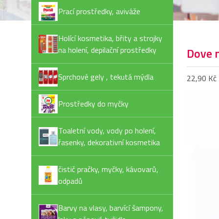
Prací prostředky, aviváže
Holící kosmetika, břity a strojky
na holení, depilační prostředky
Dove 
Sprchové gely , tekutá mýdla
22,90 Kč
Prostředky do myčky
Toaletní vody, vody po holení,
řasenky, dekorativní kosmetika
čistič pračky, myčky, kávovarů,
odpadů
Barvy na vlasy, barvící šampony,