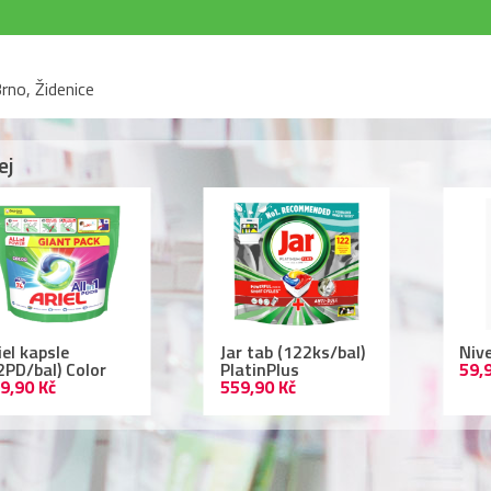
rno, Židenice
ej
r tab (122ks/bal)
Nivea deodorant
Lac
atinPlus
59,90 Kč
ml 
9,90 Kč
109