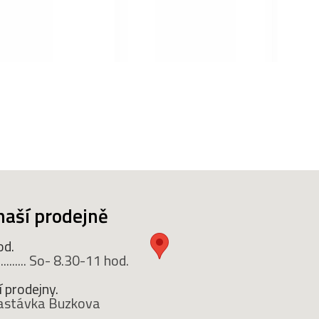
naší prodejně
od.
........ So- 8.30-11 hod.
 prodejny.
 zastávka Buzkova