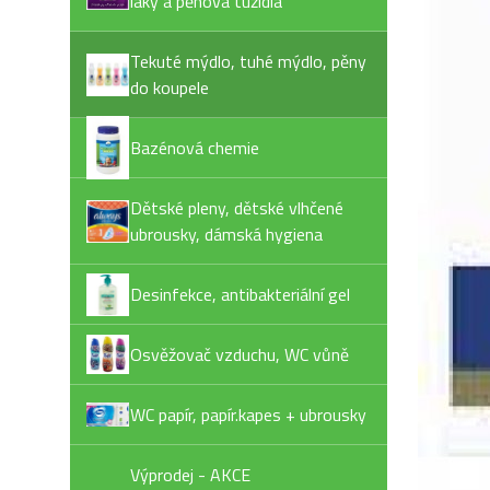
laky a pěnová tužidla
Tekuté mýdlo, tuhé mýdlo, pěny
do koupele
Bazénová chemie
Dětské pleny, dětské vlhčené
ubrousky, dámská hygiena
Desinfekce, antibakteriální gel
Osvěžovač vzduchu, WC vůně
WC papír, papír.kapes + ubrousky
Výprodej - AKCE