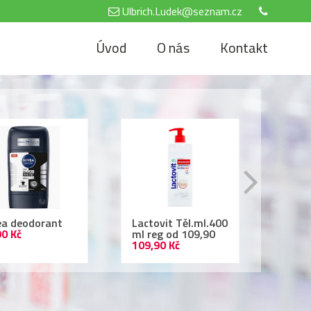
Ulbrich.Ludek@seznam.cz
Úvod
O nás
Kontakt
tovit Těl.ml.400
Air Wick 250ml
Nivea
reg od 109,90
69,90 Kč
500 
,90 Kč
69,90