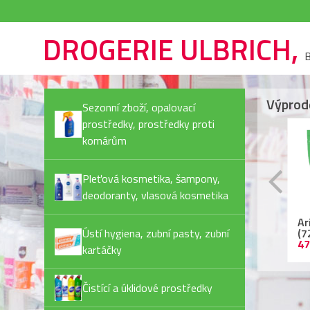
DROGERIE ULBRICH,
B
Výprod
Sezonní zboží, opalovací
prostředky, prostředky proti
komárům
Pleťová kosmetika, šampony,
deodoranty, vlasová kosmetika
Rexona Invisible Pure
Ariel kapsle
Ja
deostick
Ústí hygiena, zubní pasty, zubní
(72PD/bal) Color
Pl
44,90 Kč
479,90 Kč
55
kartáčky
Čistící a úklidové prostředky