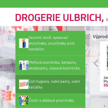
DROGERIE ULBRICH,
B
Výprod
Sezonní zboží, opalovací
prostředky, prostředky proti
komárům
Pleťová kosmetika, šampony,
deodoranty, vlasová kosmetika
Rexona Invisible Pure
Ariel kapsle
Ja
deostick
Ústí hygiena, zubní pasty, zubní
(72PD/bal) Color
Pl
44,90 Kč
479,90 Kč
55
kartáčky
Čistící a úklidové prostředky