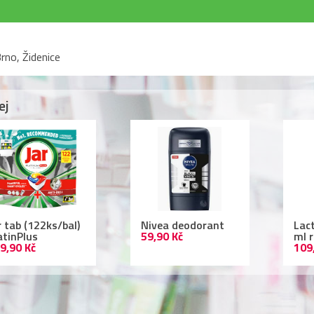
rno, Židenice
ej
r tab (122ks/bal)
Nivea deodorant
Lac
atinPlus
59,90 Kč
ml 
9,90 Kč
109