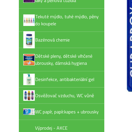
laky a pěnová tužidla
Tekuté mýdlo, tuhé mýdlo, pěny
do koupele
Bazénová chemie
Dětské pleny, dětské vlhčené
ubrousky, dámská hygiena
Desinfekce, antibakteriální gel
Osvěžovač vzduchu, WC vůně
WC papír, papír.kapes + ubrousky
Výprodej - AKCE