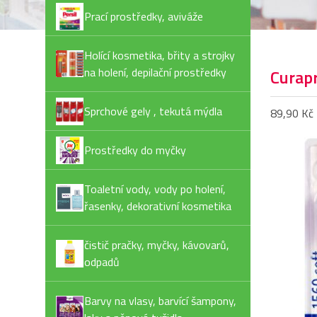
Prací prostředky, aviváže
Holící kosmetika, břity a strojky
na holení, depilační prostředky
Curap
Sprchové gely , tekutá mýdla
89,90 Kč
Prostředky do myčky
Toaletní vody, vody po holení,
řasenky, dekorativní kosmetika
čistič pračky, myčky, kávovarů,
odpadů
Barvy na vlasy, barvící šampony,