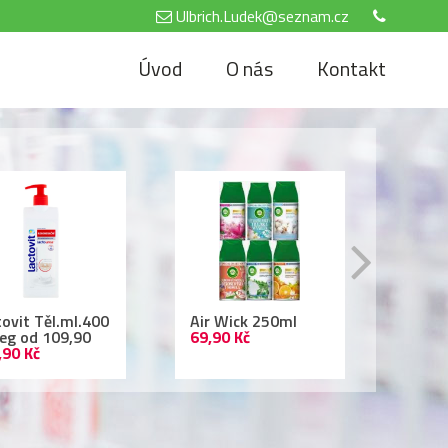
Ulbrich.Ludek@seznam.cz
Úvod
O nás
Kontakt
tovit Těl.ml.400
Air Wick 250ml
Nivea
reg od 109,90
69,90 Kč
500 
,90 Kč
69,90