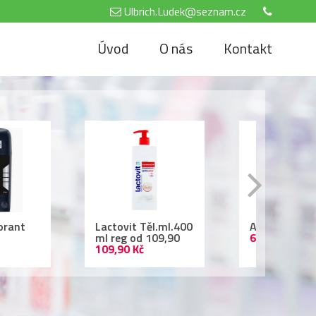
Ulbrich.Ludek@seznam.cz
Úvod
O nás
Kontakt
tovit Těl.ml.400
Air Wick 250ml
Nivea
reg od 109,90
69,90 Kč
500 
,90 Kč
69,90