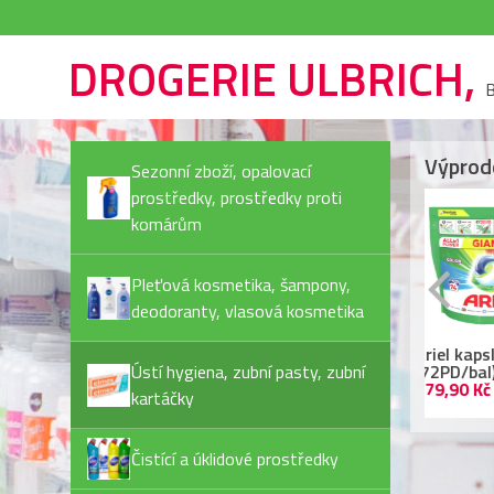
DROGERIE ULBRICH,
B
Výprod
Sezonní zboží, opalovací
prostředky, prostředky proti
komárům
Pleťová kosmetika, šampony,
deodoranty, vlasová kosmetika
Rexona Invisible Pure
Ariel kapsle
Ja
deostick
Ústí hygiena, zubní pasty, zubní
(72PD/bal) Color
Pl
44,90 Kč
479,90 Kč
55
kartáčky
Čistící a úklidové prostředky