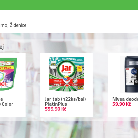
rno, Židenice
ej
r tab (122ks/bal)
Nivea deodorant
Lac
atinPlus
59,90 Kč
ml 
9,90 Kč
109