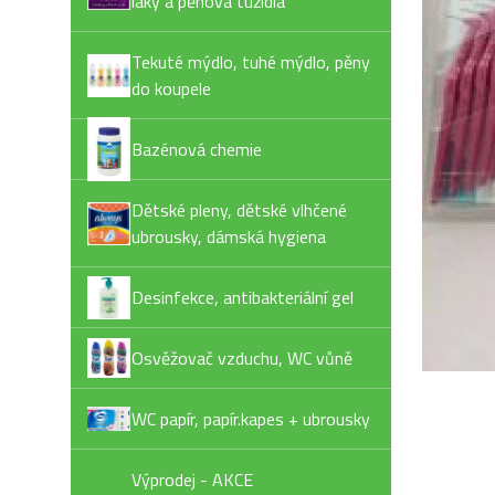
laky a pěnová tužidla
Tekuté mýdlo, tuhé mýdlo, pěny
do koupele
Bazénová chemie
Dětské pleny, dětské vlhčené
ubrousky, dámská hygiena
Desinfekce, antibakteriální gel
Osvěžovač vzduchu, WC vůně
WC papír, papír.kapes + ubrousky
Výprodej - AKCE