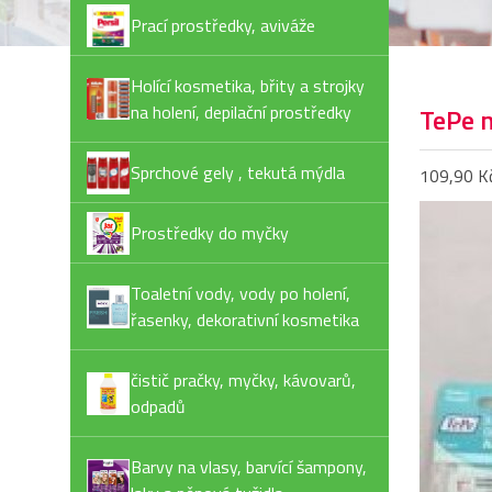
Prací prostředky, aviváže
Holící kosmetika, břity a strojky
na holení, depilační prostředky
TePe m
Sprchové gely , tekutá mýdla
109,90 K
Prostředky do myčky
Toaletní vody, vody po holení,
řasenky, dekorativní kosmetika
čistič pračky, myčky, kávovarů,
odpadů
Barvy na vlasy, barvící šampony,