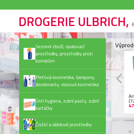
DROGERIE ULBRICH,
B
Výprod
Sezonní zboží, opalovací
prostředky, prostředky proti
komárům
Pleťová kosmetika, šampony,
deodoranty, vlasová kosmetika
Rexona Invisible Pure
Ariel kapsle
Ja
deostick
Ústí hygiena, zubní pasty, zubní
(72PD/bal) Color
Pl
44,90 Kč
479,90 Kč
55
kartáčky
Čistící a úklidové prostředky