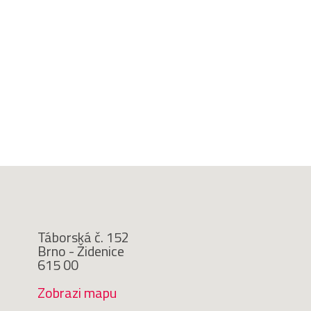
Táborská č. 152
Brno - Židenice
615 00
Zobrazi mapu