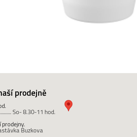
naší prodejně
od.
........ So- 8.30-11 hod.
 prodejny.
 zastávka Buzkova