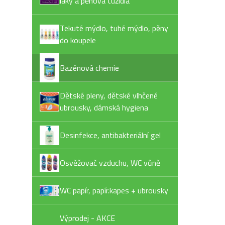
laky a pěnová tužidla
Tekuté mýdlo, tuhé mýdlo, pěny
do koupele
Bazénová chemie
Dětské pleny, dětské vlhčené
ubrousky, dámská hygiena
Desinfekce, antibakteriální gel
Osvěžovač vzduchu, WC vůně
WC papír, papír.kapes + ubrousky
Výprodej - AKCE