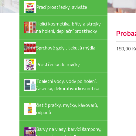
Prací prostředky, aviváže
Holící kosmetika, břity a strojky
na holení, depilační prostředky
Proba
Sprchové gely , tekutá mýdla
189,90 K
Prostředky do myčky
Toaletní vody, vody po holení,
řasenky, dekorativní kosmetika
čistič pračky, myčky, kávovarů,
odpadů
Barvy na vlasy, barvící šampony,