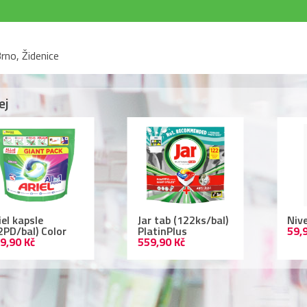
rno, Židenice
ej
r tab (122ks/bal)
Nivea deodorant
Lac
atinPlus
59,90 Kč
ml 
9,90 Kč
109