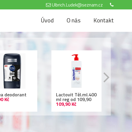
Ulbrich.Ludek@seznam.cz
Úvod
O nás
Kontakt
tovit Těl.ml.400
Air Wick 250ml
Nivea
reg od 109,90
69,90 Kč
500 
,90 Kč
69,90