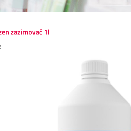
zen zazimovač 1l
č