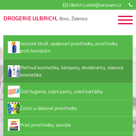
Ulbrich.Ludek@seznam.cz
DROGERIE ULBRICH,
Brno, Židenice
Sezonní zboží, opalovací prostředky, prostředky
proti komárům
Pleťová kosmetika, šampony, deodoranty, vlasová
kosmetika
Ústí hygiena, zubní pasty, zubní kartáčky
Čistící a úklidové prostředky
Prací prostředky, aviváže