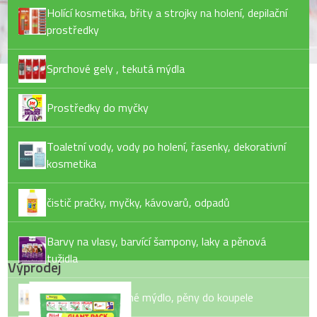
Holící kosmetika, břity a strojky na holení, depilační
prostředky
Sprchové gely , tekutá mýdla
Prostředky do myčky
Toaletní vody, vody po holení, řasenky, dekorativní
kosmetika
čistič pračky, myčky, kávovarů, odpadů
Barvy na vlasy, barvící šampony, laky a pěnová
tužidla
Výprodej
Tekuté mýdlo, tuhé mýdlo, pěny do koupele