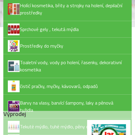
Holící kosmetika, břity a strojky na holení, depilační
prostředky
Sprchové gely , tekutá mýdla
Prostředky do myčky
Toaletní vody, vody po holení, řasenky, dekorativní
kosmetika
čistič pračky, myčky, kávovarů, odpadů
Barvy na vlasy, barvící šampony, laky a pěnová
tužidla
Výprodej
Tekuté mýdlo, tuhé mýdlo, pěny do koupele