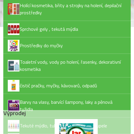
Holící kosmetika, břity a strojky na holení, depilační
prostředky
Sprchové gely , tekutá mýdla
Prostředky do myčky
Toaletní vody, vody po holení, řasenky, dekorativní
kosmetika
čistič pračky, myčky, kávovarů, odpadů
Barvy na vlasy, barvící šampony, laky a pěnová
tužidla
Výprodej
Tekuté mýdlo, tuhé mýdlo, pěny do koupele