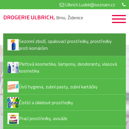
Ulbrich.Ludek@seznam.cz
DROGERIE ULBRICH,
Brno, Židenice
Sezonní zboží, opalovací prostředky, prostředky
proti komárům
Pleťová kosmetika, šampony, deodoranty, vlasová
kosmetika
Ústí hygiena, zubní pasty, zubní kartáčky
Čistící a úklidové prostředky
Prací prostředky, aviváže