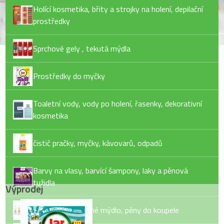
Holící kosmetika, břity a strojky na holení, depilační
prostředky
Sprchové gely , tekutá mýdla
Prostředky do myčky
Toaletní vody, vody po holení, řasenky, dekorativní
kosmetika
čistič pračky, myčky, kávovarů, odpadů
Barvy na vlasy, barvící šampony, laky a pěnová
tužidla
Výprodej
Tekuté mýdlo, tuhé mýdlo, pěny do koupele