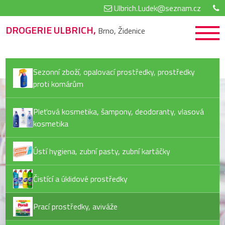
Ulbrich.Ludek@seznam.cz
DROGERIE ULBRICH,
Brno, Židenice
Sezonní zboží, opalovací prostředky, prostředky
proti komárům
Pleťová kosmetika, šampony, deodoranty, vlasová
kosmetika
Ústí hygiena, zubní pasty, zubní kartáčky
Čistící a úklidové prostředky
Prací prostředky, aviváže